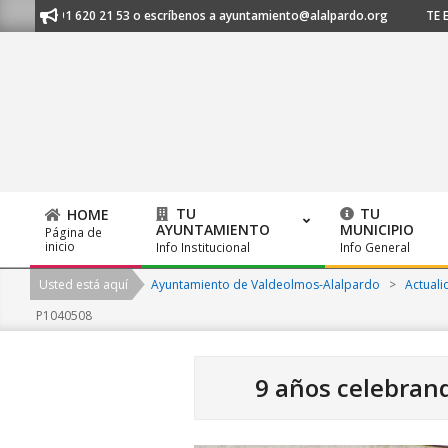
Skip
s al 91 620 21 53 o escríbenos a ayuntamiento@alalpardo.org
TE ESCUC
to
content
TU
TU
HOME
AYUNTAMIENTO
MUNICIPIO
Página de
Primary
inicio
Info Institucional
Info General
Navigation
Usted está aquí
Ayuntamiento de Valdeolmos-Alalpardo
>
Actuali
Menu
P1040508
9 años celebrand