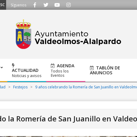
HAMOS - Llámanos al 91 620 21 53 o escríbenos a ayuntamiento@alalpardo.o
Síguenos
AGENDA
TABLÓN DE
ACTUALIDAD
Todos los
ANUNCIOS
Eventos
Noticias y avisos
dad
>
Festejos
>
9 años celebrando la Romería de San Juanillo en Valdeolm
o la Romería de San Juanillo en Valde