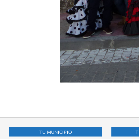
2017-
06-
24
TU MUNICIPIO
T