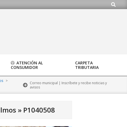
Buscar
rg
ATENCIÓN AL
CARPETA
CONSUMIDOR
TRIBUTARIA
os
>
Correo municipal | Inscríbete y recibe noticias y
avisos
olmos »
P1040508