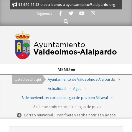
Skip
manos al 91 620 21 53 o escríbenos a ayuntamiento@alalpardo.org
TE E
to
Síguenos
content
Buscar
Primary
MENU
Navigation
Usted está aquí
Ayuntamiento de Valdeolmos-Alalpardo
>
Menu
Actualidad
>
Agua
>
8 de noviembre: cortes de agua de pozo en Miraval
>
8 de noviembre cortes de agua de pozo
Correo municipal | Inscríbete y recibe noticias y avisos