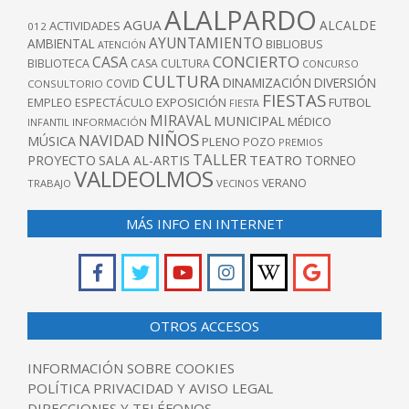
ALALPARDO
AGUA
ALCALDE
ACTIVIDADES
012
AYUNTAMIENTO
AMBIENTAL
BIBLIOBUS
ATENCIÓN
CONCIERTO
CASA
BIBLIOTECA
CASA CULTURA
CONCURSO
CULTURA
DINAMIZACIÓN
DIVERSIÓN
COVID
CONSULTORIO
FIESTAS
EXPOSICIÓN
FUTBOL
EMPLEO
ESPECTÁCULO
FIESTA
MIRAVAL
MUNICIPAL
MÉDICO
INFANTIL
INFORMACIÓN
NIÑOS
NAVIDAD
MÚSICA
PLENO
POZO
PREMIOS
TALLER
TEATRO
PROYECTO
SALA AL-ARTIS
TORNEO
VALDEOLMOS
VERANO
TRABAJO
VECINOS
MÁS INFO EN INTERNET
OTROS ACCESOS
INFORMACIÓN SOBRE COOKIES
POLÍTICA PRIVACIDAD Y AVISO LEGAL
DIRECCIONES Y TELÉFONOS