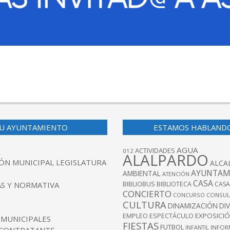
U AYUNTAMIENTO
ESTAMOS HABLAND
AGUA
ACTIVIDADES
012
ALALPARDO
ÓN MUNICIPAL LEGISLATURA
ALCA
AYUNTAM
AMBIENTAL
ATENCIÓN
CASA
BIBLIOBUS
S Y NORMATIVA
BIBLIOTECA
CASA
CONCIERTO
CONCURSO
CONSUL
CULTURA
DINAMIZACIÓN
DI
EXPOSICI
EMPLEO
ESPECTÁCULO
 MUNICIPALES
FIESTAS
FUTBOL
INFANTIL
INFOR
 CONTRATANTE