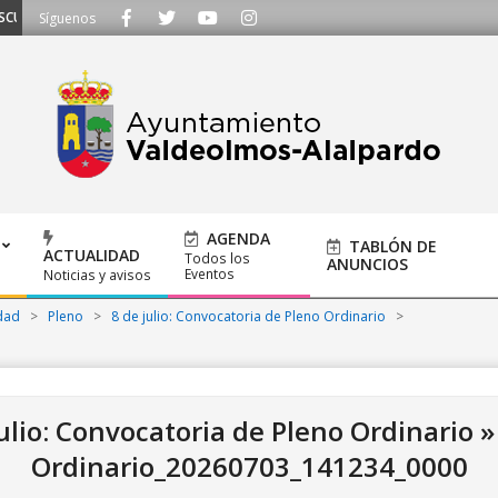
HAMOS - Llámanos al 91 620 21 53 o escríbenos a ayuntamiento@alalpardo.o
Síguenos
AGENDA
TABLÓN DE
ACTUALIDAD
Todos los
ANUNCIOS
Eventos
Noticias y avisos
dad
>
Pleno
>
8 de julio: Convocatoria de Pleno Ordinario
>
julio: Convocatoria de Pleno Ordinario 
Ordinario_20260703_141234_0000