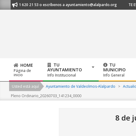
Skip
 al 91 620 21 53 o escríbenos a ayuntamiento@alalpardo.org
TE ESCUC
to
content
TU
TU
HOME
AYUNTAMIENTO
MUNICIPIO
Página de
Primary
inicio
Info Institucional
Info General
Navigation
Usted está aquí
Ayuntamiento de Valdeolmos-Alalpardo
>
Actuali
Menu
Pleno Ordinario_20260703_141234_0000
8 de 