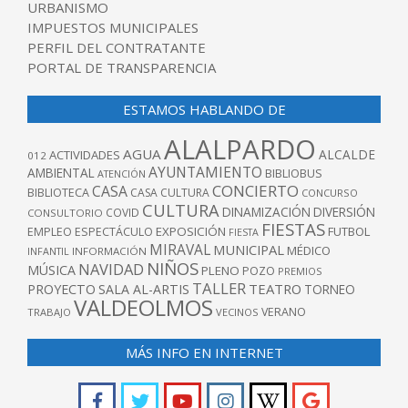
URBANISMO
IMPUESTOS MUNICIPALES
PERFIL DEL CONTRATANTE
PORTAL DE TRANSPARENCIA
ESTAMOS HABLANDO DE
ALALPARDO
AGUA
ALCALDE
ACTIVIDADES
012
AYUNTAMIENTO
AMBIENTAL
BIBLIOBUS
ATENCIÓN
CONCIERTO
CASA
BIBLIOTECA
CASA CULTURA
CONCURSO
CULTURA
DINAMIZACIÓN
DIVERSIÓN
COVID
CONSULTORIO
FIESTAS
EXPOSICIÓN
FUTBOL
EMPLEO
ESPECTÁCULO
FIESTA
MIRAVAL
MUNICIPAL
MÉDICO
INFANTIL
INFORMACIÓN
NIÑOS
NAVIDAD
MÚSICA
PLENO
POZO
PREMIOS
TALLER
TEATRO
PROYECTO
SALA AL-ARTIS
TORNEO
VALDEOLMOS
VERANO
TRABAJO
VECINOS
MÁS INFO EN INTERNET