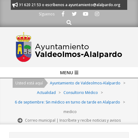
Skip
manos al 91 620 21 53 o escríbenos a ayuntamiento@alalpardo.org
TE E
to
Síguenos
content
Buscar
Primary
MENU
Navigation
Usted está aquí
Ayuntamiento de Valdeolmos-Alalpardo
>
Menu
Actualidad
>
Consultorio Médico
>
6 de septiembre: Sin médico en turno de tarde en Alalpardo
>
medico
Correo municipal | Inscríbete y recibe noticias y avisos