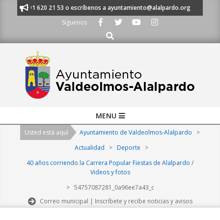
Skip
nos al 91 620 21 53 o escríbenos a ayuntamiento@alalpardo.org
TE ES
to
Síguenos
content
Buscar
Primary
MENU
Navigation
Usted está aquí
Ayuntamiento de Valdeolmos-Alalpardo
>
Menu
Actualidad
>
Deporte
>
40 años corriendo la Carrera Popular Fiestas de Alalpardo /
Videos y fotos
>
54757087281_0a96ee7a43_c
Correo municipal | Inscríbete y recibe noticias y avisos