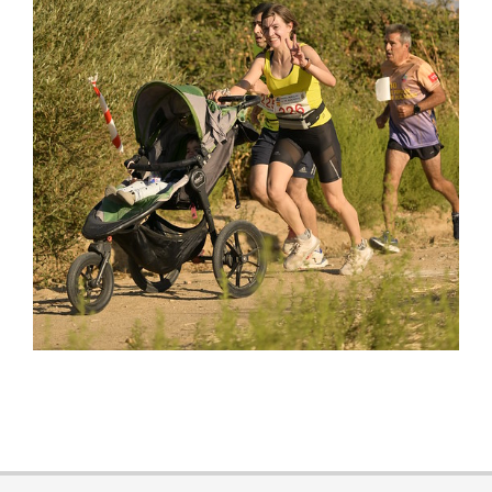
2025-
09-
01