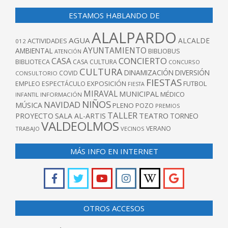
ESTAMOS HABLANDO DE
ALALPARDO
AGUA
ALCALDE
ACTIVIDADES
012
AYUNTAMIENTO
AMBIENTAL
BIBLIOBUS
ATENCIÓN
CONCIERTO
CASA
BIBLIOTECA
CASA CULTURA
CONCURSO
CULTURA
DINAMIZACIÓN
DIVERSIÓN
COVID
CONSULTORIO
FIESTAS
EXPOSICIÓN
FUTBOL
EMPLEO
ESPECTÁCULO
FIESTA
MIRAVAL
MUNICIPAL
MÉDICO
INFANTIL
INFORMACIÓN
NIÑOS
NAVIDAD
MÚSICA
PLENO
POZO
PREMIOS
TALLER
TEATRO
PROYECTO
SALA AL-ARTIS
TORNEO
VALDEOLMOS
VERANO
TRABAJO
VECINOS
MÁS INFO EN INTERNET
OTROS ACCESOS