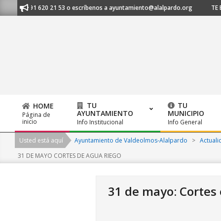
Skip
os al 91 620 21 53 o escríbenos a ayuntamiento@alalpardo.org
TE ESC
to
content
TU
TU
HOME
AYUNTAMIENTO
MUNICIPIO
Página de
Primary
inicio
Info Institucional
Info General
Navigation
Usted está aquí
Ayuntamiento de Valdeolmos-Alalpardo
>
Actuali
Menu
31 DE MAYO CORTES DE AGUA RIEGO
31 de mayo: Cortes 