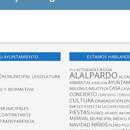
U AYUNTAMIENTO
ESTAMOS HABLAND
AGUA
ACTIVIDADES
012
ALALPARDO
ÓN MUNICIPAL LEGISLATURA
ALCA
AYUNTAM
AMBIENTAL
ATENCIÓN
CASA
BIBLIOBUS
S Y NORMATIVA
BIBLIOTECA
CASA
CONCIERTO
CONCURSO
CONSUL
CULTURA
DINAMIZACIÓN
DI
EXPOSICI
EMPLEO
ESPECTÁCULO
 MUNICIPALES
FIESTAS
FUTBOL
INFANTIL
INFOR
 CONTRATANTE
MIRAVAL
MUNICIPAL
MÉDICO
 TRANSPARENCIA
NIÑOS
NAVIDAD
PLENO
POZ