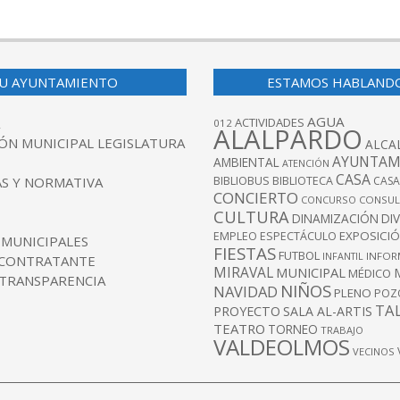
U AYUNTAMIENTO
ESTAMOS HABLAND
AGUA
ACTIVIDADES
012
ALALPARDO
ÓN MUNICIPAL LEGISLATURA
ALCA
AYUNTAM
AMBIENTAL
ATENCIÓN
CASA
BIBLIOBUS
S Y NORMATIVA
BIBLIOTECA
CASA
CONCIERTO
CONCURSO
CONSUL
CULTURA
DINAMIZACIÓN
DI
EXPOSICI
EMPLEO
ESPECTÁCULO
 MUNICIPALES
FIESTAS
FUTBOL
INFANTIL
INFOR
 CONTRATANTE
MIRAVAL
MUNICIPAL
MÉDICO
 TRANSPARENCIA
NIÑOS
NAVIDAD
PLENO
POZ
TA
PROYECTO
SALA AL-ARTIS
TEATRO
TORNEO
TRABAJO
VALDEOLMOS
VECINOS