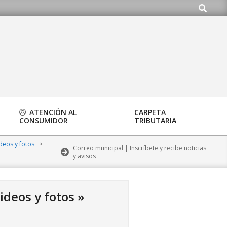
Buscar
.org
ATENCIÓN AL
CARPETA
CONSUMIDOR
TRIBUTARIA
ideos y fotos
>
Correo municipal | Inscríbete y recibe noticias
y avisos
ideos y fotos »