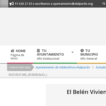
Skip
nos al 91 620 21 53 o escríbenos a ayuntamiento@alalpardo.org
TE ESC
to
content
TU
TU
HOME
AYUNTAMIENTO
MUNICIPIO
Página de
Primary
inicio
Info Institucional
Info General
Navigation
Usted está aquí
Ayuntamiento de Valdeolmos-Alalpardo
>
Actuali
Menu
55010531065_65383b9a23_c
El Belén Vivie