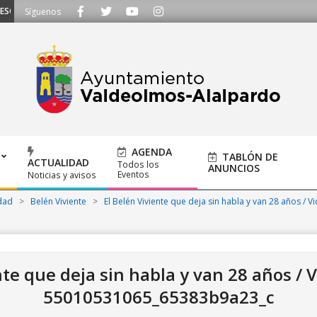
UCHAMOS - Llámanos al 91 620 21 53 o escríbenos a ayuntamiento@alalpardo
Síguenos
AGENDA
TABLÓN DE
ACTUALIDAD
Todos los
ANUNCIOS
Eventos
Noticias y avisos
dad
>
Belén Viviente
>
El Belén Viviente que deja sin habla y van 28 años / V
nte que deja sin habla y van 28 años / V
55010531065_65383b9a23_c