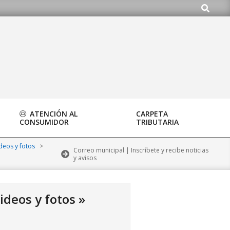
Buscar
o.org
ATENCIÓN AL
CARPETA
CONSUMIDOR
TRIBUTARIA
ideos y fotos
>
Correo municipal | Inscríbete y recibe noticias
y avisos
ideos y fotos »