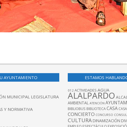
U AYUNTAMIENTO
ESTAMOS HABLAND
AGUA
ACTIVIDADES
012
ALALPARDO
ÓN MUNICIPAL LEGISLATURA
ALCA
AYUNTAM
AMBIENTAL
ATENCIÓN
CASA
BIBLIOBUS
S Y NORMATIVA
BIBLIOTECA
CASA
CONCIERTO
CONCURSO
CONSUL
CULTURA
DINAMIZACIÓN
DI
EXPOSICI
EMPLEO
ESPECTÁCULO