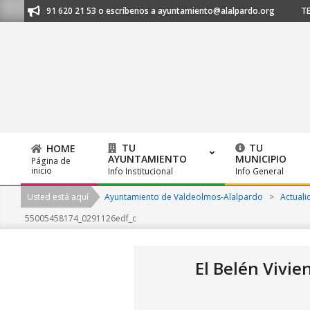
Skip
anos al 91 620 21 53 o escríbenos a ayuntamiento@alalpardo.org
TE ES
to
content
TU
TU
HOME
AYUNTAMIENTO
MUNICIPIO
Página de
Primary
inicio
Info Institucional
Info General
Navigation
Usted está aquí
Ayuntamiento de Valdeolmos-Alalpardo
>
Actuali
Menu
55005458174_0291126edf_c
El Belén Vivie