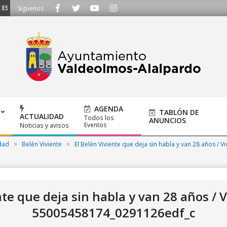
CUCHAMOS - Llámanos al 91 620 21 53 o escríbenos a ayuntamiento@alalpard
Síguenos
AGENDA
TABLÓN DE
ACTUALIDAD
Todos los
ANUNCIOS
Eventos
Noticias y avisos
dad
>
Belén Viviente
>
El Belén Viviente que deja sin habla y van 28 años / V
nte que deja sin habla y van 28 años / V
55005458174_0291126edf_c