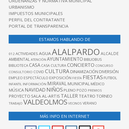
ORDENANZAS Y NORMATIVA MUNICIPAL
URBANISMO
IMPUESTOS MUNICIPALES
PERFIL DEL CONTRATANTE
PORTAL DE TRANSPARENCIA
ESTAMOS HABLANDO DE
ALALPARDO
AGUA
ALCALDE
ACTIVIDADES
012
AYUNTAMIENTO
AMBIENTAL
BIBLIOBUS
ATENCIÓN
CONCIERTO
CASA
BIBLIOTECA
CASA CULTURA
CONCURSO
CULTURA
DINAMIZACIÓN
DIVERSIÓN
COVID
CONSULTORIO
FIESTAS
EXPOSICIÓN
FUTBOL
EMPLEO
ESPECTÁCULO
FIESTA
MIRAVAL
MUNICIPAL
MÉDICO
INFANTIL
INFORMACIÓN
NIÑOS
NAVIDAD
MÚSICA
PLENO
POZO
PREMIOS
TALLER
TEATRO
PROYECTO
SALA AL-ARTIS
TORNEO
VALDEOLMOS
VERANO
TRABAJO
VECINOS
MÁS INFO EN INTERNET