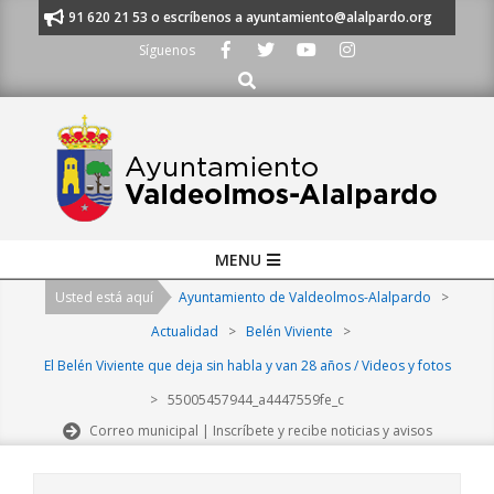
Skip
manos al 91 620 21 53 o escríbenos a ayuntamiento@alalpardo.org
TE E
to
Síguenos
content
Buscar
Primary
MENU
Navigation
Usted está aquí
Ayuntamiento de Valdeolmos-Alalpardo
>
Menu
Actualidad
>
Belén Viviente
>
El Belén Viviente que deja sin habla y van 28 años / Videos y fotos
>
55005457944_a4447559fe_c
Correo municipal | Inscríbete y recibe noticias y avisos