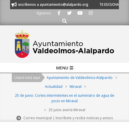
Skip
0 21 53 o escríbenos a ayuntamiento@alalpardo.org
TE ESCUCHAMOS - L
to
Síguenos
content
Buscar
Primary
MENU
Navigation
Usted está aquí
Ayuntamiento de Valdeolmos-Alalpardo
>
Menu
Actualidad
>
Miraval
>
25 de junio: Cortes intermitentes en el suministro de agua de
pozo en Miraval
>
25 junio avería Miraval
Correo municipal | Inscríbete y recibe noticias y avisos