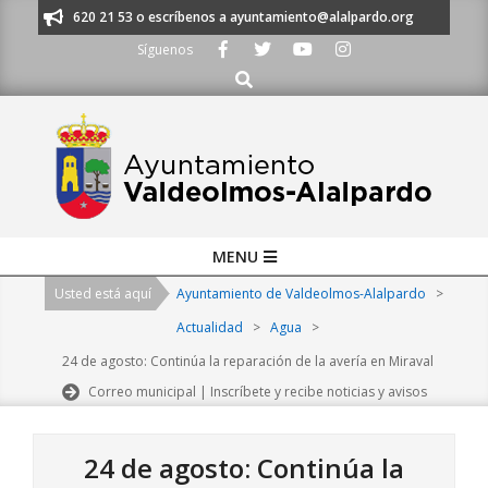
Skip
nos al 91 620 21 53 o escríbenos a ayuntamiento@alalpardo.org
TE ESC
to
Síguenos
content
Buscar
Primary
MENU
Navigation
Usted está aquí
Ayuntamiento de Valdeolmos-Alalpardo
>
Menu
Actualidad
>
Agua
>
24 de agosto: Continúa la reparación de la avería en Miraval
Correo municipal | Inscríbete y recibe noticias y avisos
24 de agosto: Continúa la