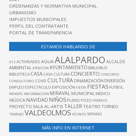
ORDENANZAS Y NORMATIVA MUNICIPAL
URBANISMO
IMPUESTOS MUNICIPALES
PERFIL DEL CONTRATANTE
PORTAL DE TRANSPARENCIA
ESTAMOS HABLANDO DE
ALALPARDO
AGUA
ALCALDE
ACTIVIDADES
012
AYUNTAMIENTO
AMBIENTAL
BIBLIOBUS
ATENCIÓN
CONCIERTO
CASA
BIBLIOTECA
CASA CULTURA
CONCURSO
CULTURA
DINAMIZACIÓN
DIVERSIÓN
COVID
CONSULTORIO
FIESTAS
EXPOSICIÓN
FUTBOL
EMPLEO
ESPECTÁCULO
FIESTA
MIRAVAL
MUNICIPAL
MÉDICO
INFANTIL
INFORMACIÓN
NIÑOS
NAVIDAD
MÚSICA
PLENO
POZO
PREMIOS
TALLER
TEATRO
PROYECTO
SALA AL-ARTIS
TORNEO
VALDEOLMOS
VERANO
TRABAJO
VECINOS
MÁS INFO EN INTERNET