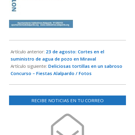
2023-
08-
Artículo anterior:
23 de agosto: Cortes en el
24
suministro de agua de pozo en Miraval
Artículo siguiente:
Deliciosas tortillas en un sabroso
Concurso – Fiestas Alalpardo / Fotos
RECIBE NOTICIAS EN TU CORREO