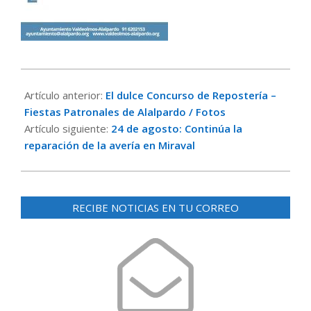
2023-
08-
Artículo anterior:
El dulce Concurso de Repostería –
23
Fiestas Patronales de Alalpardo / Fotos
Artículo siguiente:
24 de agosto: Continúa la
reparación de la avería en Miraval
RECIBE NOTICIAS EN TU CORREO