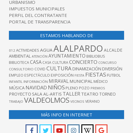
URBANISMO
IMPUESTOS MUNICIPALES
PERFIL DEL CONTRATANTE
PORTAL DE TRANSPARENCIA
ESTAMOS HABLANDO DE
ALALPARDO
AGUA
ALCALDE
ACTIVIDADES
012
AYUNTAMIENTO
AMBIENTAL
BIBLIOBUS
ATENCIÓN
CONCIERTO
CASA
BIBLIOTECA
CASA CULTURA
CONCURSO
CULTURA
DINAMIZACIÓN
DIVERSIÓN
COVID
CONSULTORIO
FIESTAS
EXPOSICIÓN
FUTBOL
EMPLEO
ESPECTÁCULO
FIESTA
MIRAVAL
MUNICIPAL
MÉDICO
INFANTIL
INFORMACIÓN
NIÑOS
NAVIDAD
MÚSICA
PLENO
POZO
PREMIOS
TALLER
TEATRO
PROYECTO
SALA AL-ARTIS
TORNEO
VALDEOLMOS
VERANO
TRABAJO
VECINOS
MÁS INFO EN INTERNET