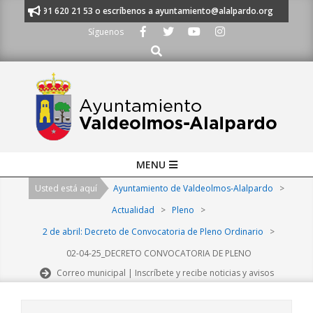
Skip
manos al 91 620 21 53 o escríbenos a ayuntamiento@alalpardo.org
TE 
to
Síguenos
content
Buscar
Primary
MENU
Navigation
Usted está aquí
Ayuntamiento de Valdeolmos-Alalpardo
>
Menu
Actualidad
>
Pleno
>
2 de abril: Decreto de Convocatoria de Pleno Ordinario
>
02-04-25_DECRETO CONVOCATORIA DE PLENO
Correo municipal | Inscríbete y recibe noticias y avisos