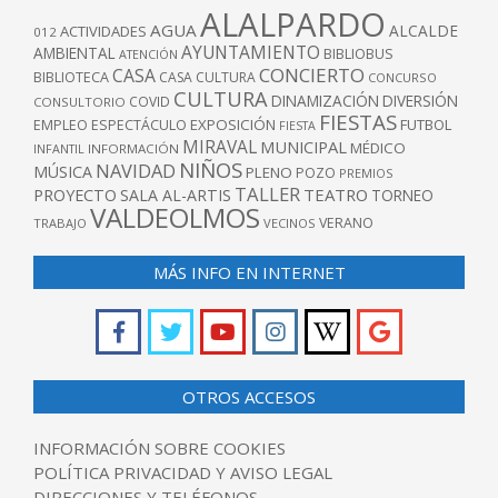
ALALPARDO
AGUA
ALCALDE
ACTIVIDADES
012
AYUNTAMIENTO
AMBIENTAL
BIBLIOBUS
ATENCIÓN
CONCIERTO
CASA
BIBLIOTECA
CASA CULTURA
CONCURSO
CULTURA
DINAMIZACIÓN
DIVERSIÓN
COVID
CONSULTORIO
FIESTAS
EXPOSICIÓN
FUTBOL
EMPLEO
ESPECTÁCULO
FIESTA
MIRAVAL
MUNICIPAL
MÉDICO
INFANTIL
INFORMACIÓN
NIÑOS
NAVIDAD
MÚSICA
PLENO
POZO
PREMIOS
TALLER
TEATRO
PROYECTO
SALA AL-ARTIS
TORNEO
VALDEOLMOS
VERANO
TRABAJO
VECINOS
MÁS INFO EN INTERNET
OTROS ACCESOS
INFORMACIÓN SOBRE COOKIES
POLÍTICA PRIVACIDAD Y AVISO LEGAL
DIRECCIONES Y TELÉFONOS