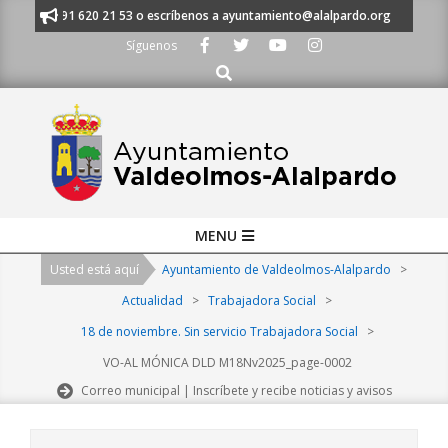
Skip
manos al 91 620 21 53 o escríbenos a ayuntamiento@alalpardo.org
TE E
to
Síguenos
content
Buscar
Primary
MENU
Navigation
Usted está aquí
Ayuntamiento de Valdeolmos-Alalpardo
>
Menu
Actualidad
>
Trabajadora Social
>
18 de noviembre. Sin servicio Trabajadora Social
>
VO-AL MÓNICA DLD M18Nv2025_page-0002
Correo municipal | Inscríbete y recibe noticias y avisos