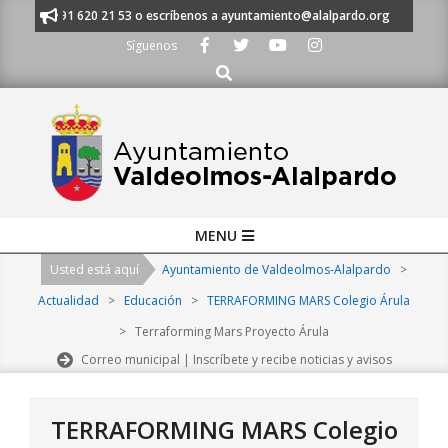
Skip
anos al 91 620 21 53 o escríbenos a ayuntamiento@alalpardo.org
TE E
to
Síguenos
content
Buscar
Primary
MENU
Navigation
Usted está aquí
Ayuntamiento de Valdeolmos-Alalpardo
>
Menu
Actualidad
>
Educación
>
TERRAFORMING MARS Colegio Árula
>
Terraforming Mars Proyecto Árula
Correo municipal | Inscríbete y recibe noticias y avisos
TERRAFORMING MARS Colegio