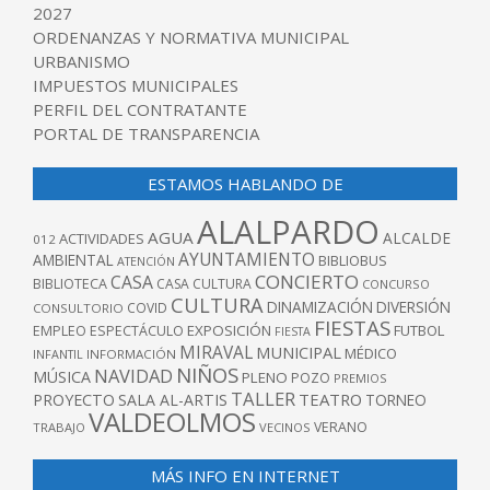
2027
ORDENANZAS Y NORMATIVA MUNICIPAL
URBANISMO
IMPUESTOS MUNICIPALES
PERFIL DEL CONTRATANTE
PORTAL DE TRANSPARENCIA
ESTAMOS HABLANDO DE
ALALPARDO
AGUA
ALCALDE
ACTIVIDADES
012
AYUNTAMIENTO
AMBIENTAL
BIBLIOBUS
ATENCIÓN
CONCIERTO
CASA
BIBLIOTECA
CASA CULTURA
CONCURSO
CULTURA
DINAMIZACIÓN
DIVERSIÓN
COVID
CONSULTORIO
FIESTAS
EXPOSICIÓN
FUTBOL
EMPLEO
ESPECTÁCULO
FIESTA
MIRAVAL
MUNICIPAL
MÉDICO
INFANTIL
INFORMACIÓN
NIÑOS
NAVIDAD
MÚSICA
PLENO
POZO
PREMIOS
TALLER
TEATRO
PROYECTO
SALA AL-ARTIS
TORNEO
VALDEOLMOS
VERANO
TRABAJO
VECINOS
MÁS INFO EN INTERNET