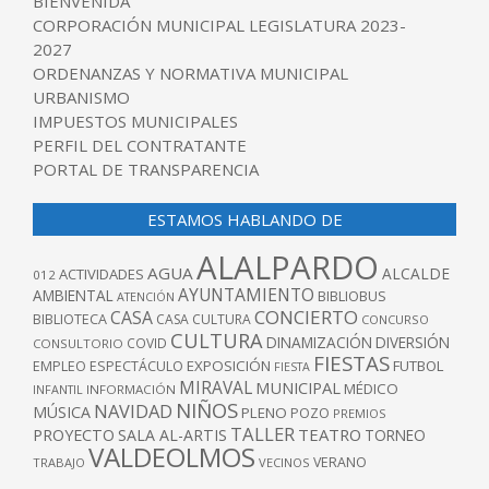
BIENVENIDA
CORPORACIÓN MUNICIPAL LEGISLATURA 2023-
2027
ORDENANZAS Y NORMATIVA MUNICIPAL
URBANISMO
IMPUESTOS MUNICIPALES
PERFIL DEL CONTRATANTE
PORTAL DE TRANSPARENCIA
ESTAMOS HABLANDO DE
ALALPARDO
AGUA
ALCALDE
ACTIVIDADES
012
AYUNTAMIENTO
AMBIENTAL
BIBLIOBUS
ATENCIÓN
CONCIERTO
CASA
BIBLIOTECA
CASA CULTURA
CONCURSO
CULTURA
DINAMIZACIÓN
DIVERSIÓN
COVID
CONSULTORIO
FIESTAS
EXPOSICIÓN
FUTBOL
EMPLEO
ESPECTÁCULO
FIESTA
MIRAVAL
MUNICIPAL
MÉDICO
INFANTIL
INFORMACIÓN
NIÑOS
NAVIDAD
MÚSICA
PLENO
POZO
PREMIOS
TALLER
TEATRO
PROYECTO
SALA AL-ARTIS
TORNEO
VALDEOLMOS
VERANO
TRABAJO
VECINOS