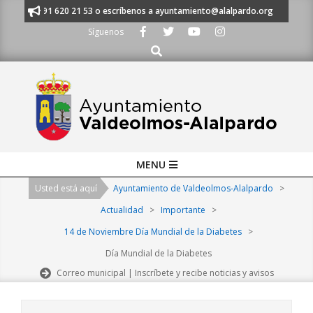
Skip
manos al 91 620 21 53 o escríbenos a ayuntamiento@alalpardo.org
TE E
to
Síguenos
content
Buscar
Primary
MENU
Navigation
Usted está aquí
Ayuntamiento de Valdeolmos-Alalpardo
>
Menu
Actualidad
>
Importante
>
14 de Noviembre Día Mundial de la Diabetes
>
Día Mundial de la Diabetes
Correo municipal | Inscríbete y recibe noticias y avisos