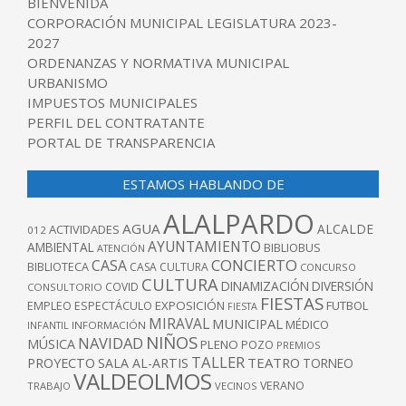
BIENVENIDA
CORPORACIÓN MUNICIPAL LEGISLATURA 2023-
2027
ORDENANZAS Y NORMATIVA MUNICIPAL
URBANISMO
IMPUESTOS MUNICIPALES
PERFIL DEL CONTRATANTE
PORTAL DE TRANSPARENCIA
ESTAMOS HABLANDO DE
ALALPARDO
AGUA
ALCALDE
ACTIVIDADES
012
AYUNTAMIENTO
AMBIENTAL
BIBLIOBUS
ATENCIÓN
CONCIERTO
CASA
BIBLIOTECA
CASA CULTURA
CONCURSO
CULTURA
DINAMIZACIÓN
DIVERSIÓN
COVID
CONSULTORIO
FIESTAS
EXPOSICIÓN
FUTBOL
EMPLEO
ESPECTÁCULO
FIESTA
MIRAVAL
MUNICIPAL
MÉDICO
INFANTIL
INFORMACIÓN
NIÑOS
NAVIDAD
MÚSICA
PLENO
POZO
PREMIOS
TALLER
TEATRO
PROYECTO
SALA AL-ARTIS
TORNEO
VALDEOLMOS
VERANO
TRABAJO
VECINOS