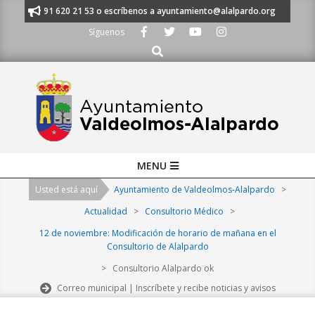
Skip
manos al 91 620 21 53 o escríbenos a ayuntamiento@alalpardo.org
TE 
to
Síguenos
content
Buscar
Primary
MENU
Navigation
Usted está aquí
Ayuntamiento de Valdeolmos-Alalpardo
>
Menu
Actualidad
>
Consultorio Médico
>
12 de noviembre: Modificación de horario de mañana en el
Consultorio de Alalpardo
>
Consultorio Alalpardo ok
Correo municipal | Inscríbete y recibe noticias y avisos