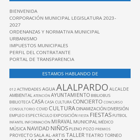
BIENVENIDA
CORPORACIÓN MUNICIPAL LEGISLATURA 2023-
2027
ORDENANZAS Y NORMATIVA MUNICIPAL
URBANISMO
IMPUESTOS MUNICIPALES
PERFIL DEL CONTRATANTE
PORTAL DE TRANSPARENCIA
ESTAMOS HABLANDO DE
ALALPARDO
AGUA
ALCALDE
ACTIVIDADES
012
AYUNTAMIENTO
AMBIENTAL
BIBLIOBUS
ATENCIÓN
CONCIERTO
CASA
BIBLIOTECA
CASA CULTURA
CONCURSO
CULTURA
DINAMIZACIÓN
DIVERSIÓN
COVID
CONSULTORIO
FIESTAS
EXPOSICIÓN
FUTBOL
EMPLEO
ESPECTÁCULO
FIESTA
MIRAVAL
MUNICIPAL
MÉDICO
INFANTIL
INFORMACIÓN
NIÑOS
NAVIDAD
MÚSICA
PLENO
POZO
PREMIOS
TALLER
TEATRO
PROYECTO
SALA AL-ARTIS
TORNEO