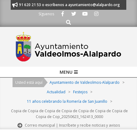
Skip
manos al 91 620 21 53 o escríbenos a ayuntamiento@alalpardo.org
TE 
to
Síguenos
content
Buscar
Primary
MENU
Navigation
Usted está aquí
Ayuntamiento de Valdeolmos-Alalpardo
>
Menu
Actualidad
>
Festejos
>
11 años celebrando la Romería de San Juanillo
>
Copia de Copia de Copia de Copia de Copia de Copia de Copia de
Copia de Cop_20250623_162413_0000
Correo municipal | Inscríbete y recibe noticias y avisos