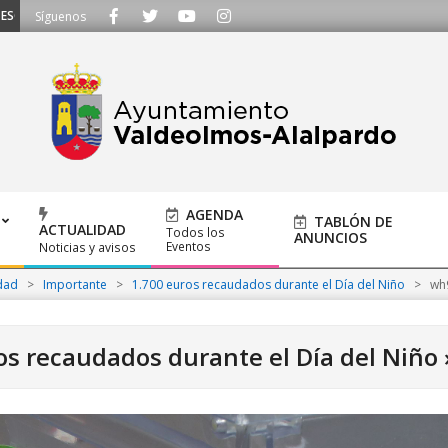
UCHAMOS - Llámanos al 91 620 21 53 o escríbenos a ayuntamiento@alalpardo.
Síguenos
AGENDA
TABLÓN DE
ACTUALIDAD
Todos los
ANUNCIOS
Eventos
Noticias y avisos
dad
>
Importante
>
1.700 euros recaudados durante el Día del Niño
>
wh
os recaudados durante el Día del Niño