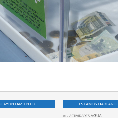
U AYUNTAMIENTO
ESTAMOS HABLAND
AGUA
ACTIVIDADES
012