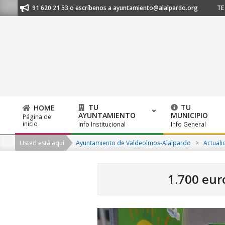
Skip
os al 91 620 21 53 o escríbenos a ayuntamiento@alalpardo.org
TE ESC
to
content
TU
TU
HOME
AYUNTAMIENTO
MUNICIPIO
Página de
Primary
inicio
Info Institucional
Info General
Navigation
Usted está aquí
Ayuntamiento de Valdeolmos-Alalpardo
>
Actuali
Menu
1.700 eur