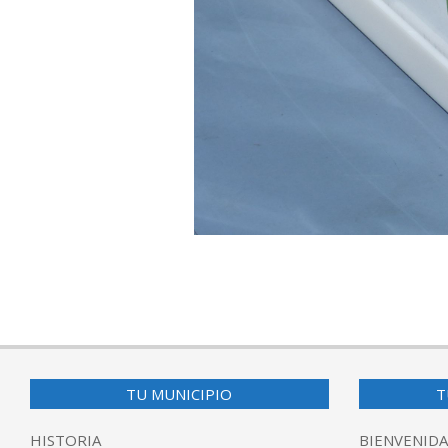
2017-
06-
18
TU MUNICIPIO
T
HISTORIA
BIENVENIDA