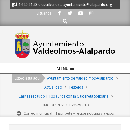
Skip
anos al 91 620 21 53 o escríbenos a ayuntamiento@alalpardo.org
TE ES
to
Síguenos
content
Buscar
Primary
MENU
Navigation
Usted está aquí
Ayuntamiento de Valdeolmos-Alalpardo
>
Menu
Actualidad
>
Festejos
>
Cáritas recaudó 1.100 euros con la Caldereta Solidaria
>
IMG_20170914_150629_010
Correo municipal | Inscríbete y recibe noticias y avisos