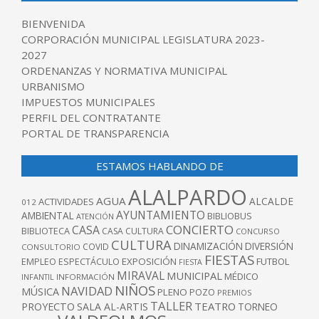
BIENVENIDA
CORPORACIÓN MUNICIPAL LEGISLATURA 2023-
2027
ORDENANZAS Y NORMATIVA MUNICIPAL
URBANISMO
IMPUESTOS MUNICIPALES
PERFIL DEL CONTRATANTE
PORTAL DE TRANSPARENCIA
ESTAMOS HABLANDO DE
ALALPARDO
AGUA
ALCALDE
ACTIVIDADES
012
AYUNTAMIENTO
AMBIENTAL
BIBLIOBUS
ATENCIÓN
CONCIERTO
CASA
BIBLIOTECA
CASA CULTURA
CONCURSO
CULTURA
DINAMIZACIÓN
DIVERSIÓN
COVID
CONSULTORIO
FIESTAS
EXPOSICIÓN
FUTBOL
EMPLEO
ESPECTÁCULO
FIESTA
MIRAVAL
MUNICIPAL
MÉDICO
INFANTIL
INFORMACIÓN
NIÑOS
NAVIDAD
MÚSICA
PLENO
POZO
PREMIOS
TALLER
TEATRO
PROYECTO
SALA AL-ARTIS
TORNEO