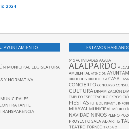
cio 2024
U AYUNTAMIENTO
ESTAMOS HABLAND
AGUA
ACTIVIDADES
012
ALALPARDO
ÓN MUNICIPAL LEGISLATURA
ALCA
AYUNTAM
AMBIENTAL
ATENCIÓN
CASA
BIBLIOBUS
S Y NORMATIVA
BIBLIOTECA
CASA
CONCIERTO
CONCURSO
CONSUL
CULTURA
DINAMIZACIÓN
DI
EXPOSICI
EMPLEO
ESPECTÁCULO
 MUNICIPALES
FIESTAS
FUTBOL
INFANTIL
INFOR
 CONTRATANTE
MIRAVAL
MUNICIPAL
MÉDICO
 TRANSPARENCIA
NIÑOS
NAVIDAD
PLENO
POZ
TA
PROYECTO
SALA AL-ARTIS
TEATRO
TORNEO
TRABAJO