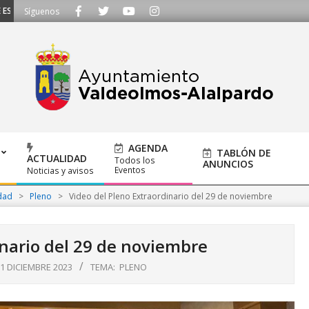
CUCHAMOS - Llámanos al 91 620 21 53 o escríbenos a ayuntamiento@alalpardo
Síguenos
AGENDA
TABLÓN DE
ACTUALIDAD
Todos los
ANUNCIOS
Eventos
Noticias y avisos
dad
>
Pleno
>
Video del Pleno Extraordinario del 29 de noviembre
inario del 29 de noviembre
1 DICIEMBRE 2023
TEMA:
PLENO