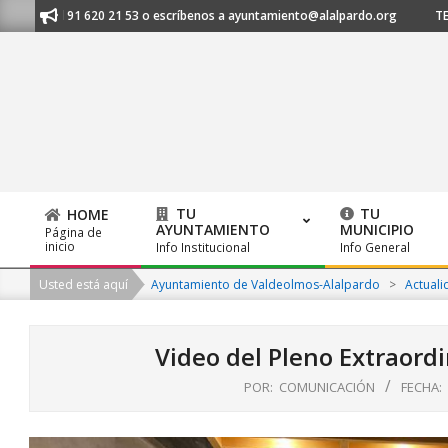
Skip
nos al 91 620 21 53 o escríbenos a ayuntamiento@alalpardo.org
TE ES
to
content
TU
TU
HOME
AYUNTAMIENTO
MUNICIPIO
Página de
Primary
inicio
Info Institucional
Info General
Navigation
Usted está aquí
Ayuntamiento de Valdeolmos-Alalpardo
>
Actuali
Menu
Video del Pleno Extraord
POR:
COMUNICACIÓN
FECHA: