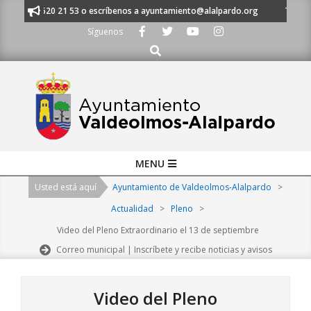
Skip
 al 91 620 21 53 o escríbenos a ayuntamiento@alalpardo.org
TE ESCUC
to
Síguenos
content
Buscar
Primary
MENU
Navigation
Usted está aquí
Ayuntamiento de Valdeolmos-Alalpardo
>
Menu
Actualidad
>
Pleno
>
Video del Pleno Extraordinario el 13 de septiembre
Correo municipal | Inscríbete y recibe noticias y avisos
Video del Pleno