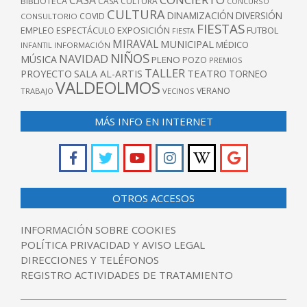
CASA
BIBLIOTECA
CASA CULTURA
CONCURSO
CULTURA
DINAMIZACIÓN
DIVERSIÓN
COVID
CONSULTORIO
FIESTAS
EXPOSICIÓN
FUTBOL
EMPLEO
ESPECTÁCULO
FIESTA
MIRAVAL
MUNICIPAL
MÉDICO
INFANTIL
INFORMACIÓN
NIÑOS
NAVIDAD
MÚSICA
PLENO
POZO
PREMIOS
TALLER
TEATRO
PROYECTO
SALA AL-ARTIS
TORNEO
VALDEOLMOS
VERANO
TRABAJO
VECINOS
MÁS INFO EN INTERNET
OTROS ACCESOS
INFORMACIÓN SOBRE COOKIES
POLÍTICA PRIVACIDAD Y AVISO LEGAL
DIRECCIONES Y TELÉFONOS
REGISTRO ACTIVIDADES DE TRATAMIENTO