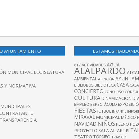
U AYUNTAMIENTO
ESTAMOS HABLAND
AGUA
ACTIVIDADES
012
ALALPARDO
ÓN MUNICIPAL LEGISLATURA
ALCA
AYUNTAM
AMBIENTAL
ATENCIÓN
CASA
BIBLIOBUS
S Y NORMATIVA
BIBLIOTECA
CASA
CONCIERTO
CONCURSO
CONSUL
CULTURA
DINAMIZACIÓN
DI
EXPOSICI
EMPLEO
ESPECTÁCULO
 MUNICIPALES
FIESTAS
FUTBOL
INFANTIL
INFOR
 CONTRATANTE
MIRAVAL
MUNICIPAL
MÉDICO
 TRANSPARENCIA
NIÑOS
NAVIDAD
PLENO
POZ
TA
PROYECTO
SALA AL-ARTIS
TEATRO
TORNEO
TRABAJO