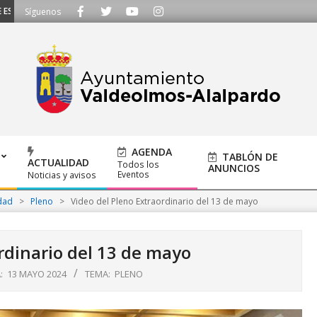
CUCHAMOS - Llámanos al 91 620 21 53 o escríbenos a ayuntamiento@alalpard
Síguenos
AGENDA
TABLÓN DE
ACTUALIDAD
Todos los
ANUNCIOS
Eventos
Noticias y avisos
dad
>
Pleno
>
Video del Pleno Extraordinario del 13 de mayo
rdinario del 13 de mayo
:
13 MAYO 2024
TEMA:
PLENO