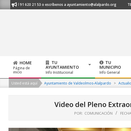
Skip
nos al 91 620 21 53 o escríbenos a ayuntamiento@alalpardo.org
TE ES
to
content
TU
TU
HOME
AYUNTAMIENTO
MUNICIPIO
Página de
Primary
inicio
Info Institucional
Info General
Navigation
Usted está aquí
Ayuntamiento de Valdeolmos-Alalpardo
>
Actuali
Menu
Video del Pleno Extrao
POR:
COMUNICACIÓN
FECHA