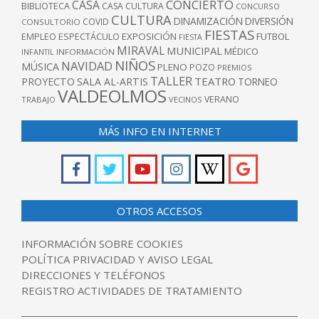
CONCIERTO
CASA
BIBLIOTECA
CASA CULTURA
CONCURSO
CULTURA
DINAMIZACIÓN
DIVERSIÓN
COVID
CONSULTORIO
FIESTAS
EXPOSICIÓN
FUTBOL
EMPLEO
ESPECTÁCULO
FIESTA
MIRAVAL
MUNICIPAL
MÉDICO
INFANTIL
INFORMACIÓN
NIÑOS
NAVIDAD
MÚSICA
PLENO
POZO
PREMIOS
TALLER
TEATRO
PROYECTO
SALA AL-ARTIS
TORNEO
VALDEOLMOS
VERANO
TRABAJO
VECINOS
MÁS INFO EN INTERNET
OTROS ACCESOS
INFORMACIÓN SOBRE COOKIES
POLÍTICA PRIVACIDAD Y AVISO LEGAL
DIRECCIONES Y TELÉFONOS
REGISTRO ACTIVIDADES DE TRATAMIENTO