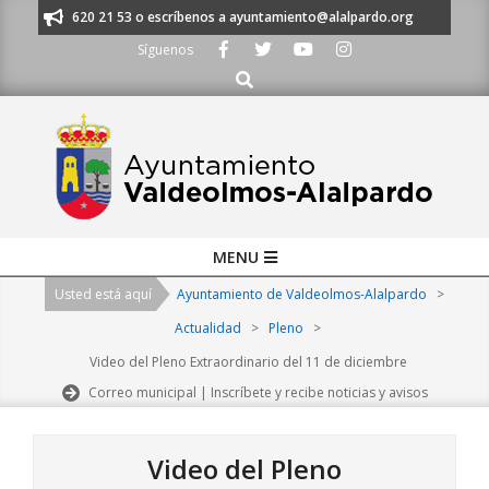
Skip
os al 91 620 21 53 o escríbenos a ayuntamiento@alalpardo.org
TE ESCU
to
Síguenos
content
Buscar
Primary
MENU
Navigation
Usted está aquí
Ayuntamiento de Valdeolmos-Alalpardo
>
Menu
Actualidad
>
Pleno
>
Video del Pleno Extraordinario del 11 de diciembre
Correo municipal | Inscríbete y recibe noticias y avisos
Video del Pleno