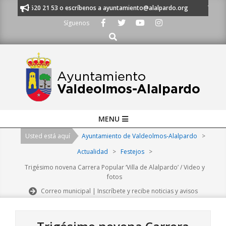
Skip
 al 91 620 21 53 o escríbenos a ayuntamiento@alalpardo.org
TE ESCUC
to
Síguenos
content
Buscar
Primary
MENU
Navigation
Usted está aquí
Ayuntamiento de Valdeolmos-Alalpardo
>
Menu
Actualidad
>
Festejos
>
Trigésimo novena Carrera Popular ‘Villa de Alalpardo’ / Video y
fotos
Correo municipal | Inscríbete y recibe noticias y avisos