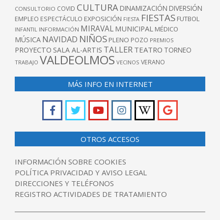
CULTURA
DINAMIZACIÓN
DIVERSIÓN
COVID
CONSULTORIO
FIESTAS
EXPOSICIÓN
FUTBOL
EMPLEO
ESPECTÁCULO
FIESTA
MIRAVAL
MUNICIPAL
MÉDICO
INFANTIL
INFORMACIÓN
NIÑOS
NAVIDAD
MÚSICA
PLENO
POZO
PREMIOS
TALLER
TEATRO
PROYECTO
SALA AL-ARTIS
TORNEO
VALDEOLMOS
VERANO
TRABAJO
VECINOS
MÁS INFO EN INTERNET
OTROS ACCESOS
INFORMACIÓN SOBRE COOKIES
POLÍTICA PRIVACIDAD Y AVISO LEGAL
DIRECCIONES Y TELÉFONOS
REGISTRO ACTIVIDADES DE TRATAMIENTO