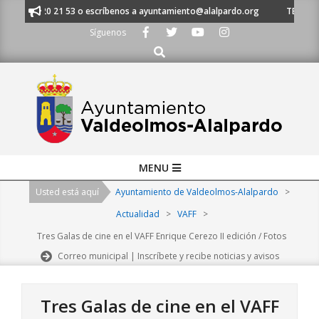
Skip
l 91 620 21 53 o escríbenos a ayuntamiento@alalpardo.org
TE ESCUCHA
to
Síguenos
content
Buscar
Primary
MENU
Navigation
Usted está aquí
Ayuntamiento de Valdeolmos-Alalpardo
>
Menu
Actualidad
>
VAFF
>
Tres Galas de cine en el VAFF Enrique Cerezo II edición / Fotos
Correo municipal | Inscríbete y recibe noticias y avisos
Tres Galas de cine en el VAFF