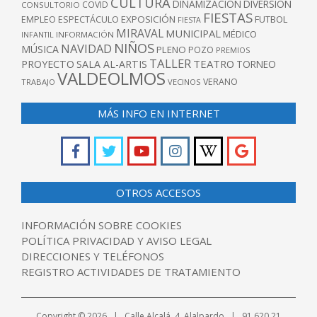
CULTURA
DINAMIZACIÓN
DIVERSIÓN
COVID
CONSULTORIO
FIESTAS
EXPOSICIÓN
FUTBOL
EMPLEO
ESPECTÁCULO
FIESTA
MIRAVAL
MUNICIPAL
MÉDICO
INFANTIL
INFORMACIÓN
NIÑOS
NAVIDAD
MÚSICA
PLENO
POZO
PREMIOS
TALLER
TEATRO
PROYECTO
SALA AL-ARTIS
TORNEO
VALDEOLMOS
VERANO
TRABAJO
VECINOS
MÁS INFO EN INTERNET
OTROS ACCESOS
INFORMACIÓN SOBRE COOKIES
POLÍTICA PRIVACIDAD Y AVISO LEGAL
DIRECCIONES Y TELÉFONOS
REGISTRO ACTIVIDADES DE TRATAMIENTO
Copyright © 2026 | Calle Alcalá, 4. Alalpardo | 91 620 21