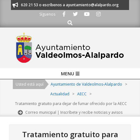
Skip
os al 91 620 21 53 o escríbenos a ayuntamiento@alalpardo.org
TE ESC
to
Síguenos
content
Buscar
Primary
MENU
Navigation
Usted está aquí
Ayuntamiento de Valdeolmos-Alalpardo
>
Menu
Actualidad
>
AECC
>
Tratamiento gratuito para dejar de fumar ofrecido por la AECC
Correo municipal | Inscríbete y recibe noticias y avisos
Tratamiento gratuito para