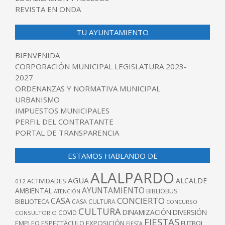
REVISTA EN ONDA
TU AYUNTAMIENTO
BIENVENIDA
CORPORACIÓN MUNICIPAL LEGISLATURA 2023-
2027
ORDENANZAS Y NORMATIVA MUNICIPAL
URBANISMO
IMPUESTOS MUNICIPALES
PERFIL DEL CONTRATANTE
PORTAL DE TRANSPARENCIA
ESTAMOS HABLANDO DE
ALALPARDO
AGUA
ALCALDE
ACTIVIDADES
012
AYUNTAMIENTO
AMBIENTAL
BIBLIOBUS
ATENCIÓN
CONCIERTO
CASA
BIBLIOTECA
CASA CULTURA
CONCURSO
CULTURA
DINAMIZACIÓN
DIVERSIÓN
COVID
CONSULTORIO
FIESTAS
EXPOSICIÓN
FUTBOL
EMPLEO
ESPECTÁCULO
FIESTA