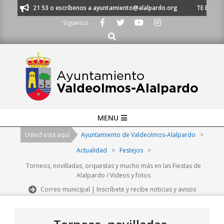
Skip
1 620 21 53 o escríbenos a ayuntamiento@alalpardo.org
TE ESCUCHAMOS 
to
Síguenos
content
Buscar
Primary
MENU
Navigation
Usted está aquí
Ayuntamiento de Valdeolmos-Alalpardo
>
Menu
Actualidad
>
Festejos
>
Torneos, novilladas, orquestas y mucho más en las Fiestas de
Alalpardo / Videos y fotos
Correo municipal | Inscríbete y recibe noticias y avisos