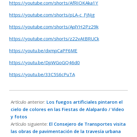
https://youtube.com/shorts/AfRIOKAka1Y
https://youtube.com/shorts/pLA-c_FjNjg
https://youtube.com/shorts/AplYH2Pz29k
https://youtube.com/shorts/z22vAtBRUCk
https://youtu.be/dxmpCaPF6ME
https://youtu.be/DpWGoGQ46d0
https://youtu.be/33C5S6cPuTA
2025-
08-
Artículo anterior:
Los fuegos artificiales pintaron el
27
cielo de colores en las Fiestas de Alalpardo / Video
y fotos
Artículo siguiente:
El Consejero de Transportes visita
las obras de pavimentación de la travesía urbana