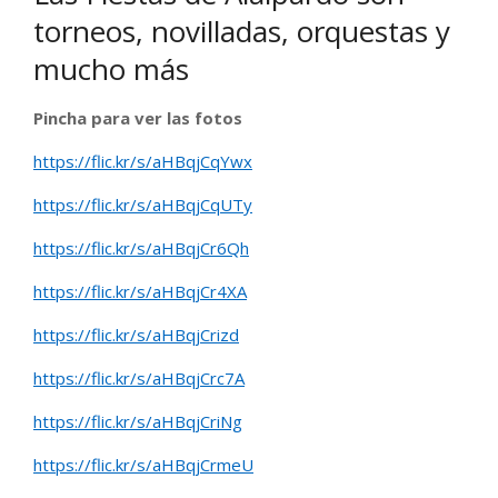
torneos, novilladas, orquestas y
mucho más
Pincha para ver las fotos
https://flic.kr/s/aHBqjCqYwx
https://flic.kr/s/aHBqjCqUTy
https://flic.kr/s/aHBqjCr6Qh
https://flic.kr/s/aHBqjCr4XA
https://flic.kr/s/aHBqjCrizd
https://flic.kr/s/aHBqjCrc7A
https://flic.kr/s/aHBqjCriNg
https://flic.kr/s/aHBqjCrmeU