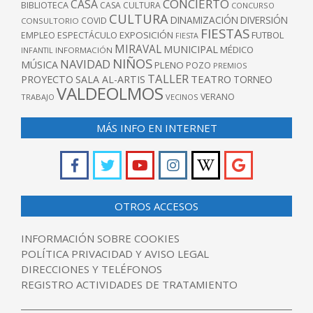
CONCIERTO
CASA
BIBLIOTECA
CASA CULTURA
CONCURSO
CULTURA
DINAMIZACIÓN
DIVERSIÓN
COVID
CONSULTORIO
FIESTAS
EXPOSICIÓN
FUTBOL
EMPLEO
ESPECTÁCULO
FIESTA
MIRAVAL
MUNICIPAL
MÉDICO
INFANTIL
INFORMACIÓN
NIÑOS
NAVIDAD
MÚSICA
PLENO
POZO
PREMIOS
TALLER
TEATRO
PROYECTO
SALA AL-ARTIS
TORNEO
VALDEOLMOS
VERANO
TRABAJO
VECINOS
MÁS INFO EN INTERNET
OTROS ACCESOS
INFORMACIÓN SOBRE COOKIES
POLÍTICA PRIVACIDAD Y AVISO LEGAL
DIRECCIONES Y TELÉFONOS
REGISTRO ACTIVIDADES DE TRATAMIENTO