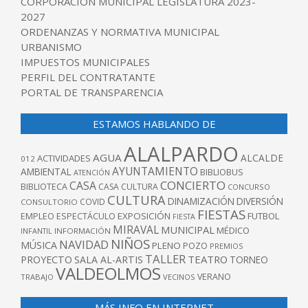
CORPORACIÓN MUNICIPAL LEGISLATURA 2023-
2027
ORDENANZAS Y NORMATIVA MUNICIPAL
URBANISMO
IMPUESTOS MUNICIPALES
PERFIL DEL CONTRATANTE
PORTAL DE TRANSPARENCIA
ESTAMOS HABLANDO DE
ALALPARDO
AGUA
ALCALDE
ACTIVIDADES
012
AYUNTAMIENTO
AMBIENTAL
BIBLIOBUS
ATENCIÓN
CONCIERTO
CASA
BIBLIOTECA
CASA CULTURA
CONCURSO
CULTURA
DINAMIZACIÓN
DIVERSIÓN
COVID
CONSULTORIO
FIESTAS
EXPOSICIÓN
FUTBOL
EMPLEO
ESPECTÁCULO
FIESTA
MIRAVAL
MUNICIPAL
MÉDICO
INFANTIL
INFORMACIÓN
NIÑOS
NAVIDAD
MÚSICA
PLENO
POZO
PREMIOS
TALLER
TEATRO
PROYECTO
SALA AL-ARTIS
TORNEO
VALDEOLMOS
VERANO
TRABAJO
VECINOS
MÁS INFO EN INTERNET