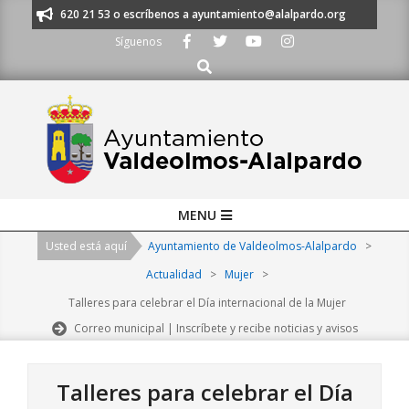
Skip
os al 91 620 21 53 o escríbenos a ayuntamiento@alalpardo.org
TE ESC
to
Síguenos
content
Buscar
Primary
MENU
Navigation
Usted está aquí
Ayuntamiento de Valdeolmos-Alalpardo
>
Menu
Actualidad
>
Mujer
>
Talleres para celebrar el Día internacional de la Mujer
Correo municipal | Inscríbete y recibe noticias y avisos
Talleres para celebrar el Día