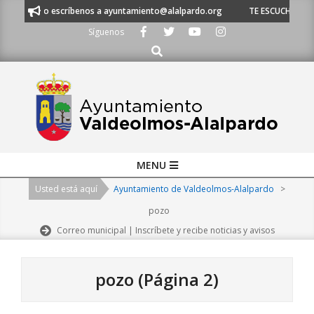
Skip
 53 o escríbenos a ayuntamiento@alalpardo.org
TE ESCUCHAMOS - Lláman
to
Síguenos
content
Buscar
Primary
MENU
Navigation
Usted está aquí
Ayuntamiento de Valdeolmos-Alalpardo
>
Menu
pozo
Correo municipal | Inscríbete y recibe noticias y avisos
pozo
(Página 2)