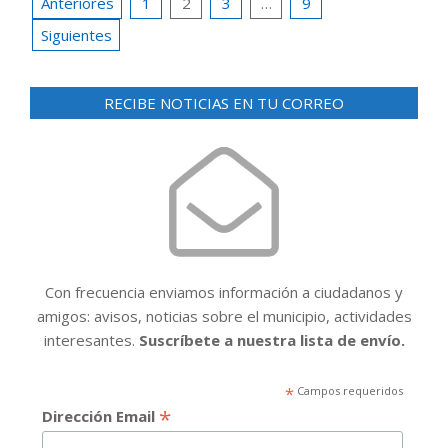
Paginación
Anteriores
1
2
3
…
9
de
Siguientes
entradas
RECIBE NOTICIAS EN TU CORREO
Con frecuencia enviamos información a ciudadanos y
amigos: avisos, noticias sobre el municipio, actividades
interesantes.
Suscríbete a nuestra lista de envío.
*
Campos requeridos
*
Dirección Email