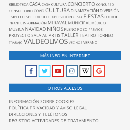
CONCIERTO
CASA
BIBLIOTECA
CASA CULTURA
CONCURSO
CULTURA
DINAMIZACIÓN
DIVERSIÓN
COVID
CONSULTORIO
FIESTAS
EXPOSICIÓN
FUTBOL
EMPLEO
ESPECTÁCULO
FIESTA
MIRAVAL
MUNICIPAL
MÉDICO
INFANTIL
INFORMACIÓN
NIÑOS
NAVIDAD
MÚSICA
PLENO
POZO
PREMIOS
TALLER
TEATRO
PROYECTO
SALA AL-ARTIS
TORNEO
VALDEOLMOS
VERANO
TRABAJO
VECINOS
MÁS INFO EN INTERNET
OTROS ACCESOS
INFORMACIÓN SOBRE COOKIES
POLÍTICA PRIVACIDAD Y AVISO LEGAL
DIRECCIONES Y TELÉFONOS
REGISTRO ACTIVIDADES DE TRATAMIENTO