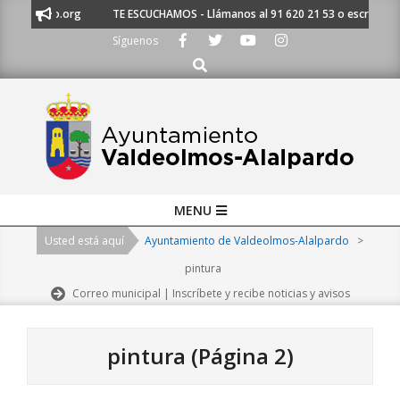
Skip
o.org
TE ESCUCHAMOS - Llámanos al 91 620 21 53 o escríbenos a ayunta
to
Síguenos
content
Buscar
Primary
MENU
Navigation
Usted está aquí
Ayuntamiento de Valdeolmos-Alalpardo
>
Menu
pintura
Correo municipal | Inscríbete y recibe noticias y avisos
pintura
(Página 2)