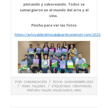
pintando y saboreando. Todos se
sumergieron en el mundo del arte y el
vino.
Pincha para ver las fotos
https://aytovaldeolmosalalpardo.pixieset.com/2023nov
2023-
POR:
COMUNICACIÓN
FECHA:
24 NOVIEMBRE 2023
11-
TEMA:
TALLERES
ETIQUETADO:
CREATIVIDAD
,
24
PINTURA
,
TALLER
,
VALDEOLMOS
,
VINO