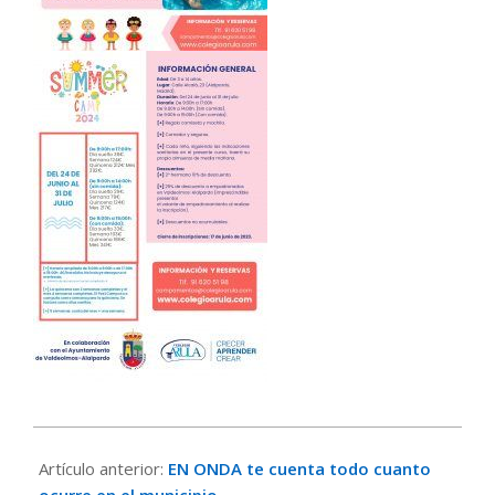
2024-
03-
Artículo anterior:
EN ONDA te cuenta todo cuanto
04
ocurre en el municipio