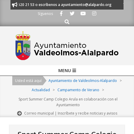
Skip
 al 91 620 21 53 o escríbenos a ayuntamiento@alalpardo.org
TE ESCUC
to
Síguenos
content
Buscar
Primary
MENU
Navigation
Usted está aquí
Ayuntamiento de Valdeolmos-Alalpardo
>
Menu
Actualidad
>
Campamento de Verano
>
Sport Summer Camp Colegio Arula en colaboración con el
Ayuntamiento
Correo municipal | Inscríbete y recibe noticias y avisos