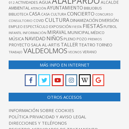
ALALPARDO
AGUA
ALCALDE
ACTIVIDADES
012
AYUNTAMIENTO
AMBIENTAL
BIBLIOBUS
ATENCIÓN
CONCIERTO
CASA
BIBLIOTECA
CASA CULTURA
CONCURSO
CULTURA
DINAMIZACIÓN
DIVERSIÓN
COVID
CONSULTORIO
FIESTAS
EXPOSICIÓN
FUTBOL
EMPLEO
ESPECTÁCULO
FIESTA
MIRAVAL
MUNICIPAL
MÉDICO
INFANTIL
INFORMACIÓN
NIÑOS
NAVIDAD
MÚSICA
PLENO
POZO
PREMIOS
TALLER
TEATRO
PROYECTO
SALA AL-ARTIS
TORNEO
VALDEOLMOS
VERANO
TRABAJO
VECINOS
MÁS INFO EN INTERNET
OTROS ACCESOS
INFORMACIÓN SOBRE COOKIES
POLÍTICA PRIVACIDAD Y AVISO LEGAL
DIRECCIONES Y TELÉFONOS