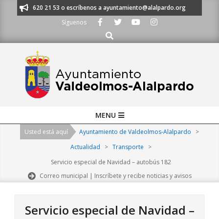
Skip
os al 91 620 21 53 o escríbenos a ayuntamiento@alalpardo.org
TE ESC
to
Síguenos
content
Buscar
Primary
MENU
Navigation
Usted está aquí
Ayuntamiento de Valdeolmos-Alalpardo
>
Menu
Actualidad
>
Transporte
>
Servicio especial de Navidad – autobús 182
Correo municipal | Inscríbete y recibe noticias y avisos
Servicio especial de Navidad –