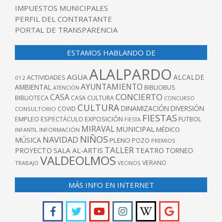
IMPUESTOS MUNICIPALES
PERFIL DEL CONTRATANTE
PORTAL DE TRANSPARENCIA
ESTAMOS HABLANDO DE
ALALPARDO
AGUA
ALCALDE
ACTIVIDADES
012
AYUNTAMIENTO
AMBIENTAL
BIBLIOBUS
ATENCIÓN
CONCIERTO
CASA
BIBLIOTECA
CASA CULTURA
CONCURSO
CULTURA
DINAMIZACIÓN
DIVERSIÓN
COVID
CONSULTORIO
FIESTAS
EXPOSICIÓN
FUTBOL
EMPLEO
ESPECTÁCULO
FIESTA
MIRAVAL
MUNICIPAL
MÉDICO
INFANTIL
INFORMACIÓN
NIÑOS
NAVIDAD
MÚSICA
PLENO
POZO
PREMIOS
TALLER
TEATRO
PROYECTO
SALA AL-ARTIS
TORNEO
VALDEOLMOS
VERANO
TRABAJO
VECINOS
MÁS INFO EN INTERNET