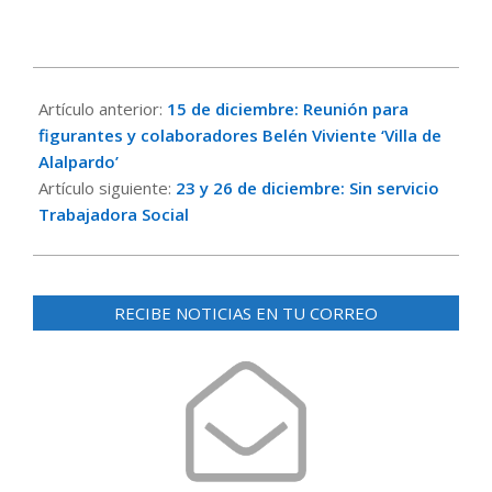
2024-
12-
Artículo anterior:
15 de diciembre: Reunión para
18
figurantes y colaboradores Belén Viviente ‘Villa de
Alalpardo’
Artículo siguiente:
23 y 26 de diciembre: Sin servicio
Trabajadora Social
RECIBE NOTICIAS EN TU CORREO