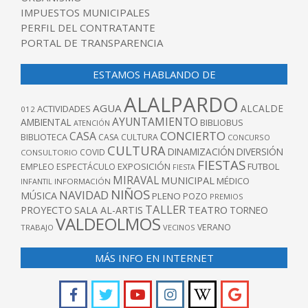
IMPUESTOS MUNICIPALES
PERFIL DEL CONTRATANTE
PORTAL DE TRANSPARENCIA
ESTAMOS HABLANDO DE
ALALPARDO
AGUA
ALCALDE
ACTIVIDADES
012
AYUNTAMIENTO
AMBIENTAL
BIBLIOBUS
ATENCIÓN
CONCIERTO
CASA
BIBLIOTECA
CASA CULTURA
CONCURSO
CULTURA
DINAMIZACIÓN
DIVERSIÓN
COVID
CONSULTORIO
FIESTAS
EXPOSICIÓN
FUTBOL
EMPLEO
ESPECTÁCULO
FIESTA
MIRAVAL
MUNICIPAL
MÉDICO
INFANTIL
INFORMACIÓN
NIÑOS
NAVIDAD
MÚSICA
PLENO
POZO
PREMIOS
TALLER
TEATRO
PROYECTO
SALA AL-ARTIS
TORNEO
VALDEOLMOS
VERANO
TRABAJO
VECINOS
MÁS INFO EN INTERNET