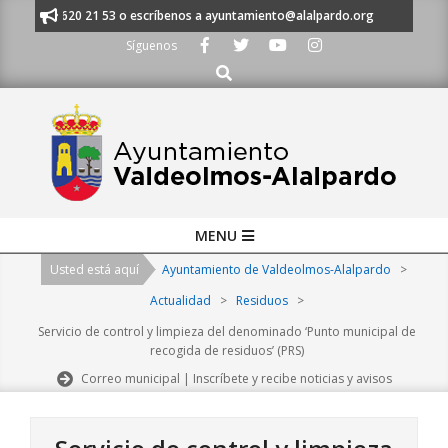
Skip
s al 91 620 21 53 o escríbenos a ayuntamiento@alalpardo.org
TE ESCU
to
Síguenos
content
Buscar
Primary
MENU
Navigation
Usted está aquí
Ayuntamiento de Valdeolmos-Alalpardo
>
Menu
Actualidad
>
Residuos
>
Servicio de control y limpieza del denominado ‘Punto municipal de
recogida de residuos’ (PRS)
Correo municipal | Inscríbete y recibe noticias y avisos