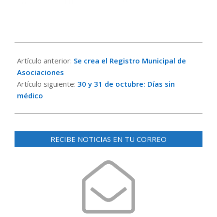
2023-
10-
Artículo anterior:
Se crea el Registro Municipal de
26
Asociaciones
Artículo siguiente:
30 y 31 de octubre: Días sin
médico
RECIBE NOTICIAS EN TU CORREO