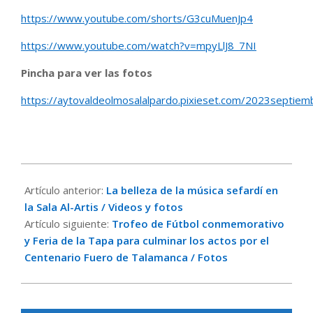
https://www.youtube.com/shorts/G3cuMuenJp4
https://www.youtube.com/watch?v=mpyLlJ8_7NI
Pincha para ver las fotos
https://aytovaldeolmosalalpardo.pixieset.com/2023septiem
2023-
09-
Artículo anterior:
La belleza de la música sefardí en
24
la Sala Al-Artis / Videos y fotos
Artículo siguiente:
Trofeo de Fútbol conmemorativo
y Feria de la Tapa para culminar los actos por el
Centenario Fuero de Talamanca / Fotos