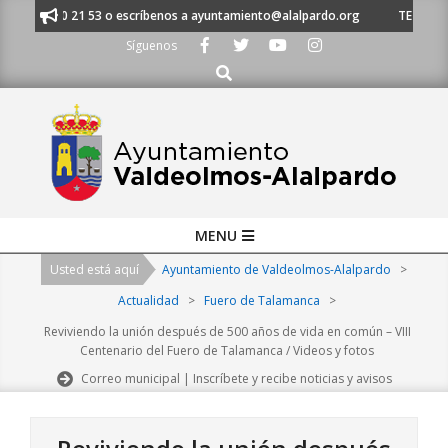
Skip
 91 620 21 53 o escríbenos a ayuntamiento@alalpardo.org
TE ESCUCHAMO
to
Síguenos
content
Buscar
Primary
MENU
Navigation
Usted está aquí
Ayuntamiento de Valdeolmos-Alalpardo
>
Menu
Actualidad
>
Fuero de Talamanca
>
Reviviendo la unión después de 500 años de vida en común – VIII
Centenario del Fuero de Talamanca / Videos y fotos
Correo municipal | Inscríbete y recibe noticias y avisos