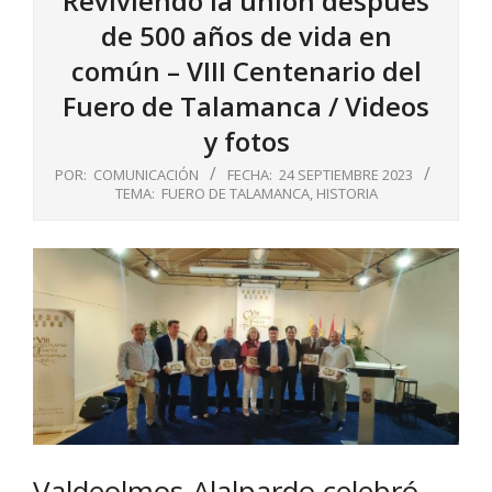
Reviviendo la unión después
de 500 años de vida en
común – VIII Centenario del
Fuero de Talamanca / Videos
y fotos
POR:
COMUNICACIÓN
FECHA:
24 SEPTIEMBRE 2023
TEMA:
FUERO DE TALAMANCA
,
HISTORIA
Valdeolmos-Alalpardo celebró