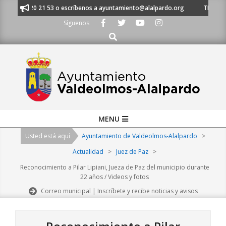
Skip
al 91 620 21 53 o escríbenos a ayuntamiento@alalpardo.org
TE ESCUCHA
to
Síguenos
content
Buscar
Primary
MENU
Navigation
Usted está aquí
Ayuntamiento de Valdeolmos-Alalpardo
>
Menu
Actualidad
>
Juez de Paz
>
Reconocimiento a Pilar Lipiani, Jueza de Paz del municipio durante
22 años / Videos y fotos
Correo municipal | Inscríbete y recibe noticias y avisos