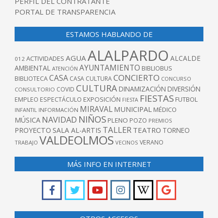
PERFIL DEL CONTRATANTE
PORTAL DE TRANSPARENCIA
ESTAMOS HABLANDO DE
ALALPARDO
AGUA
ALCALDE
ACTIVIDADES
012
AYUNTAMIENTO
AMBIENTAL
BIBLIOBUS
ATENCIÓN
CONCIERTO
CASA
BIBLIOTECA
CASA CULTURA
CONCURSO
CULTURA
DINAMIZACIÓN
DIVERSIÓN
COVID
CONSULTORIO
FIESTAS
EXPOSICIÓN
FUTBOL
EMPLEO
ESPECTÁCULO
FIESTA
MIRAVAL
MUNICIPAL
MÉDICO
INFANTIL
INFORMACIÓN
NIÑOS
NAVIDAD
MÚSICA
PLENO
POZO
PREMIOS
TALLER
TEATRO
PROYECTO
SALA AL-ARTIS
TORNEO
VALDEOLMOS
VERANO
TRABAJO
VECINOS
MÁS INFO EN INTERNET