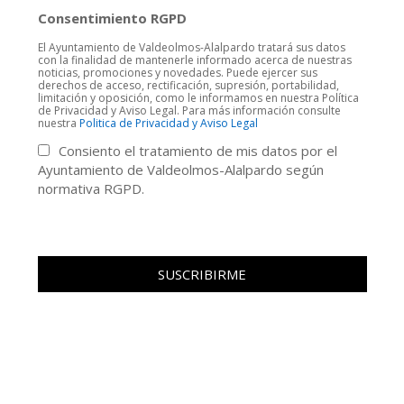
Consentimiento RGPD
El Ayuntamiento de Valdeolmos-Alalpardo tratará sus datos
con la finalidad de mantenerle informado acerca de nuestras
noticias, promociones y novedades. Puede ejercer sus
derechos de acceso, rectificación, supresión, portabilidad,
limitación y oposición, como le informamos en nuestra Política
de Privacidad y Aviso Legal. Para más información consulte
nuestra
Politica de Privacidad y Aviso Legal
Consiento el tratamiento de mis datos por el
Ayuntamiento de Valdeolmos-Alalpardo según
normativa RGPD.