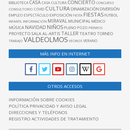
CONCIERTO
CASA
BIBLIOTECA
CASA CULTURA
CONCURSO
CULTURA
DINAMIZACIÓN
DIVERSIÓN
COVID
CONSULTORIO
FIESTAS
EXPOSICIÓN
FUTBOL
EMPLEO
ESPECTÁCULO
FIESTA
MIRAVAL
MUNICIPAL
MÉDICO
INFANTIL
INFORMACIÓN
NIÑOS
NAVIDAD
MÚSICA
PLENO
POZO
PREMIOS
TALLER
TEATRO
PROYECTO
SALA AL-ARTIS
TORNEO
VALDEOLMOS
VERANO
TRABAJO
VECINOS
MÁS INFO EN INTERNET
OTROS ACCESOS
INFORMACIÓN SOBRE COOKIES
POLÍTICA PRIVACIDAD Y AVISO LEGAL
DIRECCIONES Y TELÉFONOS
REGISTRO ACTIVIDADES DE TRATAMIENTO