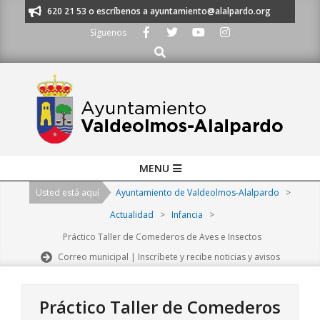
Skip
os al 91 620 21 53 o escríbenos a ayuntamiento@alalpardo.org
TE ESC
to
Síguenos
content
Buscar
Primary
MENU
Navigation
Usted está aquí
Ayuntamiento de Valdeolmos-Alalpardo
>
Menu
Actualidad
>
Infancia
>
Práctico Taller de Comederos de Aves e Insectos
Correo municipal | Inscríbete y recibe noticias y avisos
Práctico Taller de Comederos