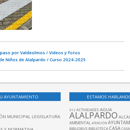
u paso por Valdeolmos / Videos y fotos
 de Niños de Alalpardo / Curso 2024-2025
U AYUNTAMIENTO
ESTAMOS HABLAND
AGUA
ACTIVIDADES
012
ALALPARDO
ÓN MUNICIPAL LEGISLATURA
ALCA
AYUNTAM
AMBIENTAL
ATENCIÓN
CASA
BIBLIOBUS
S Y NORMATIVA
BIBLIOTECA
CASA