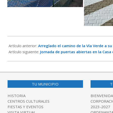
2024-
03-
Artículo anterior:
Arreglado el camino de la Vía Verde a s
01
Artículo siguiente:
Jornada de puertas abiertas en la Casa
TU MUNICIPIO
T
HISTORIA
BIENVENIDA
CENTROS CULTURALES
CORPORACI
FIESTAS Y EVENTOS
2023-2027
VISITA VIRTUAL
ORDENANZA