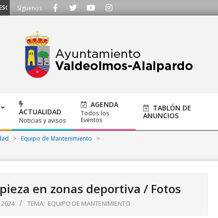
UCHAMOS - Llámanos al 91 620 21 53 o escríbenos a ayuntamiento@alalpardo.
Síguenos
AGENDA
TABLÓN DE
ACTUALIDAD
Todos los
ANUNCIOS
Eventos
Noticias y avisos
dad
>
Equipo de Mantenimiento
>
pieza en zonas deportiva / Fotos
 2024
TEMA:
EQUIPO DE MANTENIMIENTO