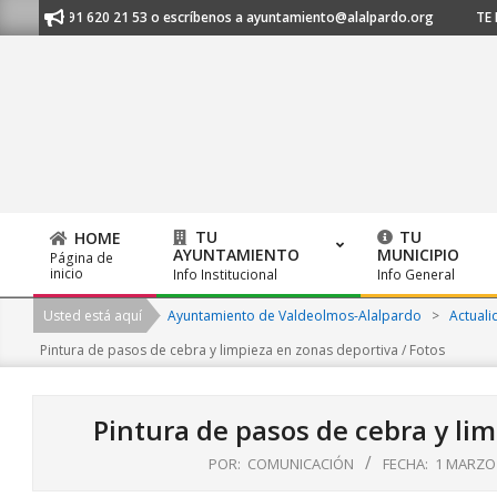
Skip
os al 91 620 21 53 o escríbenos a ayuntamiento@alalpardo.org
TE ESC
to
content
TU
TU
HOME
AYUNTAMIENTO
MUNICIPIO
Página de
Primary
inicio
Info Institucional
Info General
Navigation
Usted está aquí
Ayuntamiento de Valdeolmos-Alalpardo
>
Actuali
Menu
Pintura de pasos de cebra y limpieza en zonas deportiva / Fotos
Pintura de pasos de cebra y lim
POR:
COMUNICACIÓN
FECHA:
1 MARZO