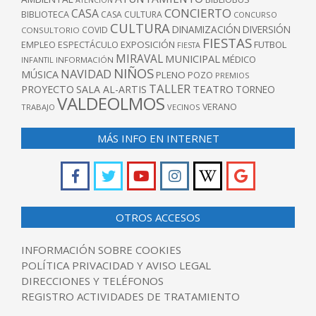
CONCIERTO
CASA
BIBLIOTECA
CASA CULTURA
CONCURSO
CULTURA
DINAMIZACIÓN
DIVERSIÓN
COVID
CONSULTORIO
FIESTAS
EXPOSICIÓN
FUTBOL
EMPLEO
ESPECTÁCULO
FIESTA
MIRAVAL
MUNICIPAL
MÉDICO
INFANTIL
INFORMACIÓN
NIÑOS
NAVIDAD
MÚSICA
PLENO
POZO
PREMIOS
TALLER
TEATRO
PROYECTO
SALA AL-ARTIS
TORNEO
VALDEOLMOS
VERANO
TRABAJO
VECINOS
MÁS INFO EN INTERNET
OTROS ACCESOS
INFORMACIÓN SOBRE COOKIES
POLÍTICA PRIVACIDAD Y AVISO LEGAL
DIRECCIONES Y TELÉFONOS
REGISTRO ACTIVIDADES DE TRATAMIENTO