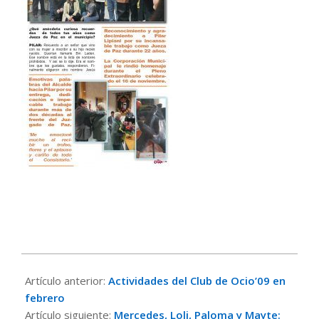
2023-
01-
Artículo anterior:
Actividades del Club de Ocio’09 en
23
febrero
Artículo siguiente:
Mercedes, Loli, Paloma y Mayte: