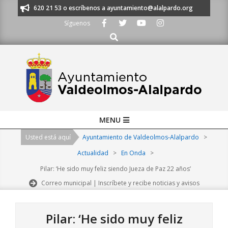
Skip
os al 91 620 21 53 o escríbenos a ayuntamiento@alalpardo.org
TE ESC
to
Síguenos
content
Buscar
Primary
MENU
Navigation
Usted está aquí
Ayuntamiento de Valdeolmos-Alalpardo
>
Menu
Actualidad
>
En Onda
>
Pilar: ‘He sido muy feliz siendo Jueza de Paz 22 años’
Correo municipal | Inscríbete y recibe noticias y avisos
Pilar: ‘He sido muy feliz