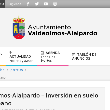
UCHAMOS - Llámanos al 91 620 21 53 o escríbenos a ayuntamiento@alalpardo
Síguenos
AGENDA
TABLÓN DE
ACTUALIDAD
Todos los
ANUNCIOS
Eventos
Noticias y avisos
dad
>
parcelas
>
bano
mos-Alalpardo – inversión en suelo
bano