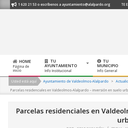
Skip
os al 91 620 21 53 o escríbenos a ayuntamiento@alalpardo.org
TE ESC
to
content
TU
TU
HOME
AYUNTAMIENTO
MUNICIPIO
Página de
Primary
inicio
Info Institucional
Info General
Navigation
Usted está aquí
Ayuntamiento de Valdeolmos-Alalpardo
>
Actuali
Menu
Parcelas residenciales en Valdeolmos-Alalpardo – inversión en suelo ur
Parcelas residenciales en Valdeol
ur