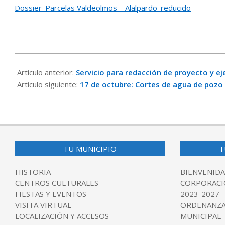
Dossier_Parcelas Valdeolmos – Alalpardo_reducido
2025-
10-
Artículo anterior:
Servicio para redacción de proyecto y e
13
Artículo siguiente:
17 de octubre: Cortes de agua de pozo 
TU MUNICIPIO
T
HISTORIA
BIENVENIDA
CENTROS CULTURALES
CORPORACI
FIESTAS Y EVENTOS
2023-2027
VISITA VIRTUAL
ORDENANZA
LOCALIZACIÓN Y ACCESOS
MUNICIPAL