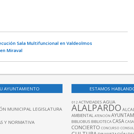
jecución Sala Multifuncional en Valdeolmos
en Miraval
U AYUNTAMIENTO
ESTAMOS HABLAND
AGUA
ACTIVIDADES
012
ALALPARDO
ÓN MUNICIPAL LEGISLATURA
ALCA
AYUNTAM
AMBIENTAL
ATENCIÓN
CASA
BIBLIOBUS
S Y NORMATIVA
BIBLIOTECA
CASA
CONCIERTO
CONCURSO
CONSUL
CULTURA