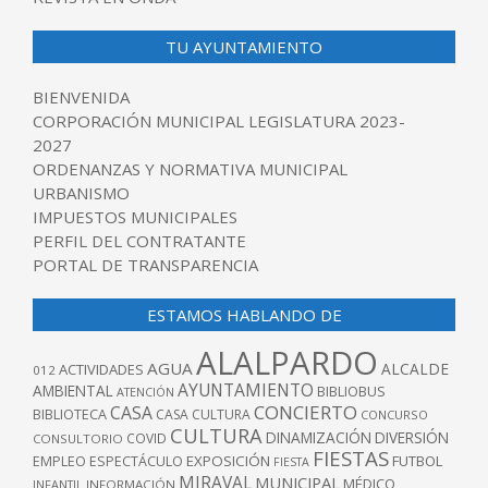
TU AYUNTAMIENTO
BIENVENIDA
CORPORACIÓN MUNICIPAL LEGISLATURA 2023-
2027
ORDENANZAS Y NORMATIVA MUNICIPAL
URBANISMO
IMPUESTOS MUNICIPALES
PERFIL DEL CONTRATANTE
PORTAL DE TRANSPARENCIA
ESTAMOS HABLANDO DE
ALALPARDO
AGUA
ALCALDE
ACTIVIDADES
012
AYUNTAMIENTO
AMBIENTAL
BIBLIOBUS
ATENCIÓN
CONCIERTO
CASA
BIBLIOTECA
CASA CULTURA
CONCURSO
CULTURA
DINAMIZACIÓN
DIVERSIÓN
COVID
CONSULTORIO
FIESTAS
EXPOSICIÓN
FUTBOL
EMPLEO
ESPECTÁCULO
FIESTA
MIRAVAL
MUNICIPAL
MÉDICO
INFANTIL
INFORMACIÓN