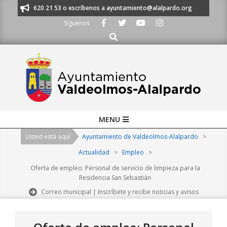
Skip
os al 91 620 21 53 o escríbenos a ayuntamiento@alalpardo.org
TE ESC
to
Síguenos
content
Buscar
Primary
MENU
Navigation
Usted está aquí
Ayuntamiento de Valdeolmos-Alalpardo
>
Menu
Actualidad
>
Empleo
>
Oferta de empleo: Personal de servicio de limpieza para la
Residencia San Sebastián
Correo municipal | Inscríbete y recibe noticias y avisos