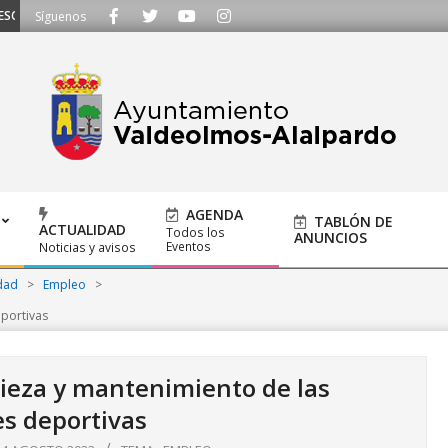
CUCHAMOS - Llámanos al 91 620 21 53 o escríbenos a ayuntamiento@alalpardo
Síguenos
AGENDA
TABLÓN DE
ACTUALIDAD
Todos los
ANUNCIOS
Eventos
Noticias y avisos
dad
>
Empleo
>
eportivas
ieza y mantenimiento de las
es deportivas