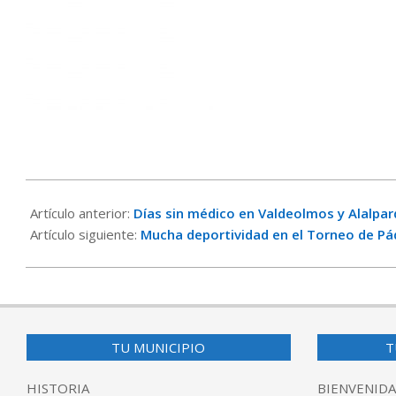
2023-
08-
Artículo anterior:
Días sin médico en Valdeolmos y Alalpa
04
Artículo siguiente:
Mucha deportividad en el Torneo de Pá
TU MUNICIPIO
T
HISTORIA
BIENVENIDA