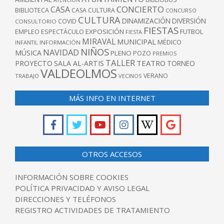
CONCIERTO
CASA
BIBLIOTECA
CASA CULTURA
CONCURSO
CULTURA
DINAMIZACIÓN
DIVERSIÓN
COVID
CONSULTORIO
FIESTAS
EXPOSICIÓN
FUTBOL
EMPLEO
ESPECTÁCULO
FIESTA
MIRAVAL
MUNICIPAL
MÉDICO
INFANTIL
INFORMACIÓN
NIÑOS
NAVIDAD
MÚSICA
PLENO
POZO
PREMIOS
TALLER
TEATRO
PROYECTO
SALA AL-ARTIS
TORNEO
VALDEOLMOS
VERANO
TRABAJO
VECINOS
MÁS INFO EN INTERNET
OTROS ACCESOS
INFORMACIÓN SOBRE COOKIES
POLÍTICA PRIVACIDAD Y AVISO LEGAL
DIRECCIONES Y TELÉFONOS
REGISTRO ACTIVIDADES DE TRATAMIENTO