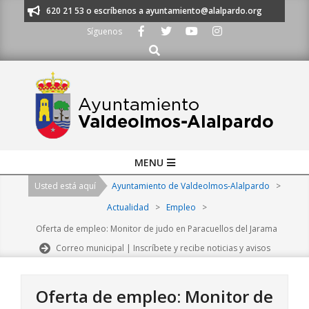
Skip
os al 91 620 21 53 o escríbenos a ayuntamiento@alalpardo.org
TE ESC
to
Síguenos
content
Buscar
Primary
MENU
Navigation
Usted está aquí
Ayuntamiento de Valdeolmos-Alalpardo
>
Menu
Actualidad
>
Empleo
>
Oferta de empleo: Monitor de judo en Paracuellos del Jarama
Correo municipal | Inscríbete y recibe noticias y avisos
Oferta de empleo: Monitor de