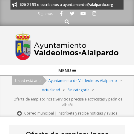
Skip
os al 91 620 21 53 o escríbenos a ayuntamiento@alalpardo.org
TE ESCU
to
Síguenos
content
Buscar
Primary
MENU
Navigation
Usted está aquí
Ayuntamiento de Valdeolmos-Alalpardo
>
Menu
Actualidad
>
Sin categoría
>
Oferta de empleo: Incaz Servicios precisa electricistas y peón de
albañil
Correo municipal | Inscríbete y recibe noticias y avisos