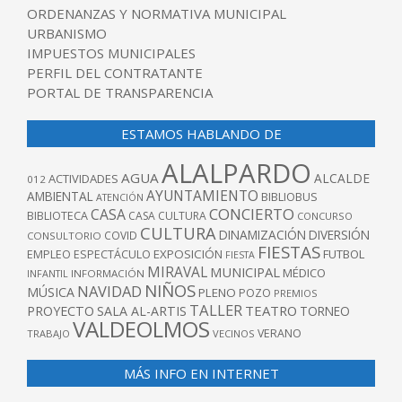
ORDENANZAS Y NORMATIVA MUNICIPAL
URBANISMO
IMPUESTOS MUNICIPALES
PERFIL DEL CONTRATANTE
PORTAL DE TRANSPARENCIA
ESTAMOS HABLANDO DE
ALALPARDO
AGUA
ALCALDE
ACTIVIDADES
012
AYUNTAMIENTO
AMBIENTAL
BIBLIOBUS
ATENCIÓN
CONCIERTO
CASA
BIBLIOTECA
CASA CULTURA
CONCURSO
CULTURA
DINAMIZACIÓN
DIVERSIÓN
COVID
CONSULTORIO
FIESTAS
EXPOSICIÓN
FUTBOL
EMPLEO
ESPECTÁCULO
FIESTA
MIRAVAL
MUNICIPAL
MÉDICO
INFANTIL
INFORMACIÓN
NIÑOS
NAVIDAD
MÚSICA
PLENO
POZO
PREMIOS
TALLER
TEATRO
PROYECTO
SALA AL-ARTIS
TORNEO
VALDEOLMOS
VERANO
TRABAJO
VECINOS
MÁS INFO EN INTERNET