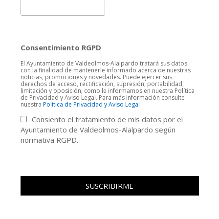
Consentimiento RGPD
El Ayuntamiento de Valdeolmos-Alalpardo tratará sus datos
con la finalidad de mantenerle informado acerca de nuestras
noticias, promociones y novedades. Puede ejercer sus
derechos de acceso, rectificación, supresión, portabilidad,
limitación y oposición, como le informamos en nuestra Política
de Privacidad y Aviso Legal. Para más información consulte
nuestra
Politica de Privacidad y Aviso Legal
Consiento el tratamiento de mis datos por el
Ayuntamiento de Valdeolmos-Alalpardo según
normativa RGPD.