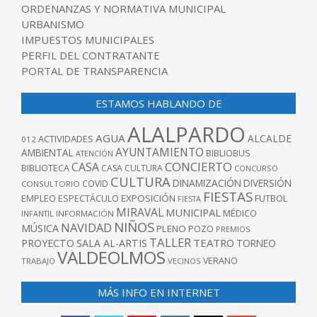
ORDENANZAS Y NORMATIVA MUNICIPAL
URBANISMO
IMPUESTOS MUNICIPALES
PERFIL DEL CONTRATANTE
PORTAL DE TRANSPARENCIA
ESTAMOS HABLANDO DE
ALALPARDO
AGUA
ALCALDE
ACTIVIDADES
012
AYUNTAMIENTO
AMBIENTAL
BIBLIOBUS
ATENCIÓN
CONCIERTO
CASA
BIBLIOTECA
CASA CULTURA
CONCURSO
CULTURA
DINAMIZACIÓN
DIVERSIÓN
COVID
CONSULTORIO
FIESTAS
EXPOSICIÓN
FUTBOL
EMPLEO
ESPECTÁCULO
FIESTA
MIRAVAL
MUNICIPAL
MÉDICO
INFANTIL
INFORMACIÓN
NIÑOS
NAVIDAD
MÚSICA
PLENO
POZO
PREMIOS
TALLER
TEATRO
PROYECTO
SALA AL-ARTIS
TORNEO
VALDEOLMOS
VERANO
TRABAJO
VECINOS
MÁS INFO EN INTERNET