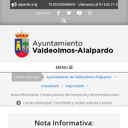
Skip
miento@alalpardo.org
TE ESCUCHAMOS - Llámanos al 91 620 21 53 o esc
to
Síguenos
content
Buscar
Primary
MENU
Navigation
Usted está aquí
Ayuntamiento de Valdeolmos-Alalpardo
>
Menu
Actualidad
>
Importante
>
Nota Informativa: Consecuencias del temporal y recomendaciones
Correo municipal | Inscríbete y recibe noticias y avisos
Nota Informativa: