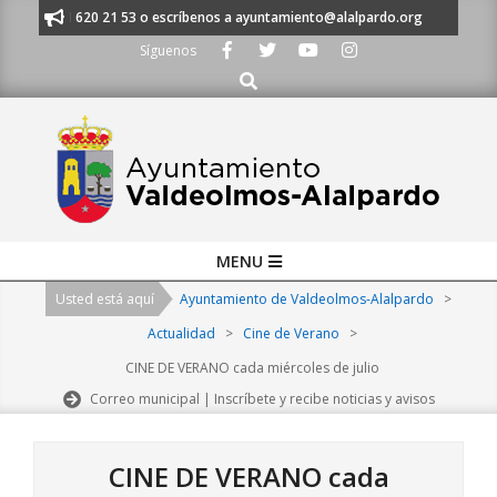
Skip
os al 91 620 21 53 o escríbenos a ayuntamiento@alalpardo.org
TE ESC
to
Síguenos
content
Buscar
Primary
MENU
Navigation
Usted está aquí
Ayuntamiento de Valdeolmos-Alalpardo
>
Menu
Actualidad
>
Cine de Verano
>
CINE DE VERANO cada miércoles de julio
Correo municipal | Inscríbete y recibe noticias y avisos
CINE DE VERANO cada