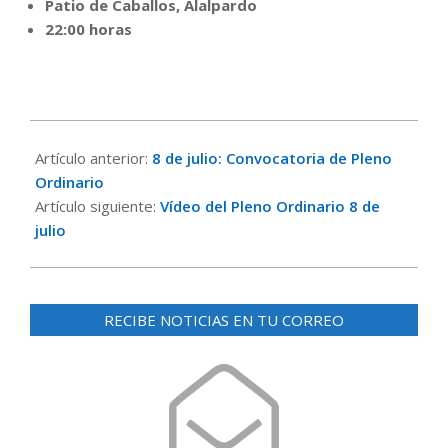
Patio de Caballos, Alalpardo
22:00 horas
2026-
07-
Artículo anterior:
8 de julio: Convocatoria de Pleno
06
Ordinario
Artículo siguiente:
Vídeo del Pleno Ordinario 8 de
julio
RECIBE NOTICIAS EN TU CORREO