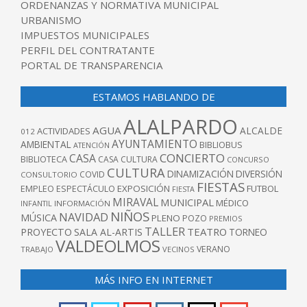
ORDENANZAS Y NORMATIVA MUNICIPAL
URBANISMO
IMPUESTOS MUNICIPALES
PERFIL DEL CONTRATANTE
PORTAL DE TRANSPARENCIA
ESTAMOS HABLANDO DE
ALALPARDO
AGUA
ALCALDE
ACTIVIDADES
012
AYUNTAMIENTO
AMBIENTAL
BIBLIOBUS
ATENCIÓN
CONCIERTO
CASA
BIBLIOTECA
CASA CULTURA
CONCURSO
CULTURA
DINAMIZACIÓN
DIVERSIÓN
COVID
CONSULTORIO
FIESTAS
EXPOSICIÓN
FUTBOL
EMPLEO
ESPECTÁCULO
FIESTA
MIRAVAL
MUNICIPAL
MÉDICO
INFANTIL
INFORMACIÓN
NIÑOS
NAVIDAD
MÚSICA
PLENO
POZO
PREMIOS
TALLER
TEATRO
PROYECTO
SALA AL-ARTIS
TORNEO
VALDEOLMOS
VERANO
TRABAJO
VECINOS
MÁS INFO EN INTERNET