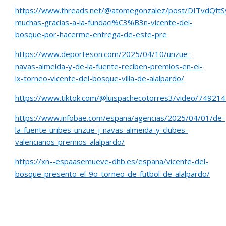
https://www.threads.net/@atomegonzalez/post/DITvdQftS
muchas-gracias-a-la-fundaci%C3%B3n-vicente-del-
bosque-por-hacerme-entrega-de-este-pre
https://www.deporteson.com/2025/04/10/unzue-
navas-almeida-y-de-la-fuente-reciben-premios-en-el-
ix-torneo-vicente-del-bosque-villa-de-alalpardo/
https://www.tiktok.com/@luispachecotorres3/video/7492
https://www.infobae.com/espana/agencias/2025/04/01/de-
la-fuente-uribes-unzue-j-navas-almeida-y-clubes-
valencianos-premios-alalpardo/
https://xn--espaasemueve-dhb.es/espana/vicente-del-
bosque-presento-el-9o-torneo-de-futbol-de-alalpardo/