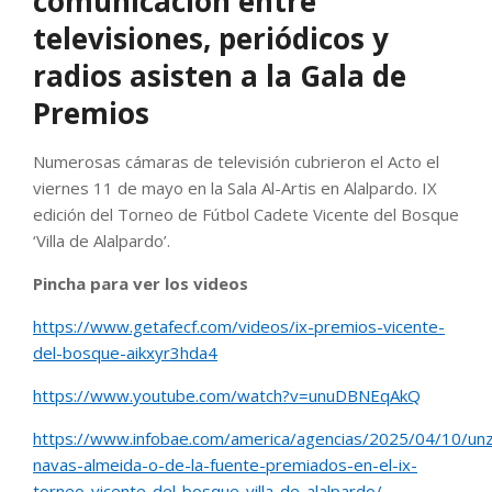
comunicación entre
televisiones, periódicos y
radios asisten a la Gala de
Premios
Numerosas cámaras de televisión cubrieron el Acto el
viernes 11 de mayo en la Sala Al-Artis en Alalpardo. IX
edición del Torneo de Fútbol Cadete Vicente del Bosque
‘Villa de Alalpardo’.
Pincha para ver los videos
https://www.getafecf.com/videos/ix-premios-vicente-
del-bosque-aikxyr3hda4
https://www.youtube.com/watch?v=unuDBNEqAkQ
https://www.infobae.com/america/agencias/2025/04/10/un
navas-almeida-o-de-la-fuente-premiados-en-el-ix-
torneo-vicente-del-bosque-villa-de-alalpardo/