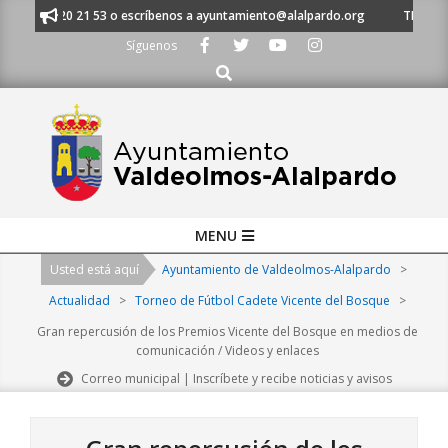
Skip
al 91 620 21 53 o escríbenos a ayuntamiento@alalpardo.org
TE ESCUCHA
to
Síguenos
content
Buscar
Primary
MENU
Navigation
Usted está aquí
Ayuntamiento de Valdeolmos-Alalpardo
>
Menu
Actualidad
>
Torneo de Fútbol Cadete Vicente del Bosque
>
Gran repercusión de los Premios Vicente del Bosque en medios de
comunicación / Videos y enlaces
Correo municipal | Inscríbete y recibe noticias y avisos