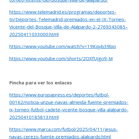
https://www.telemadrid.es/programas/deportes-
tn/Deportes-Telemadrid-premiados-en-el-IX-Torneo-
Vicente-del-Bosque-Villa-de-Alalpardo-2-2769343085–
20250411033000.html
https://www.youtube.com/watch?v=19Kqyb39bio
https://www.youtube.com/shorts/2OXfUJgo9-M
Pincha para ver los enlaces
https://www.europapress.es/deportes/futbol-
00162/noticia-unzue-navas-almeida-fuente-premiados-
ix-torneo-futbol-cadete-vicente-bosque-villa-alalpardo-
20250410185813.html
https://www.marca.com/futbol/2025/04/11/jesus-
navas-cerezo-fuente-premiados-alalpardo.html