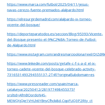
https://www.marca.com/futbol/2025/04/11/jesus-
navas-cerezo-fuente-premiados-alalpardo.html
https://elresurgirdemadrid.com/alalpardo-ix-torneo-
vicente-del-bosque/
https://deporteparatodos.es/seccion/Blog/95393/Vicente-
del-Bosque-presento-el-9%C2%BA-Torneo-de-Futbol-
de-Alalpardo.html
https://www.instagram.com/andresmarcioolona/reel/DIZdR
https://www.linkedin.com/posts/getafe-c-f-s-a-d_el-ix-
torneo-cadete-vicente-del-bosque-celebrado-activity-
7316531493294555137-2T4f/?originalSubdomain=es
https://www.pressreader.com/spain/marca-
catalunya/20250412/281977498455375?
srsltid=AfmBOordoN4S-
MEWQtjQie1VHLh6YBnyCfhcki8d-CqpFUQ3P2Rty_ct