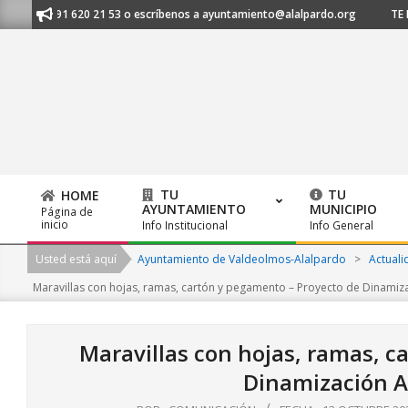
Skip
os al 91 620 21 53 o escríbenos a ayuntamiento@alalpardo.org
TE ESCU
to
content
TU
TU
HOME
AYUNTAMIENTO
MUNICIPIO
Página de
Primary
inicio
Info Institucional
Info General
Navigation
Usted está aquí
Ayuntamiento de Valdeolmos-Alalpardo
>
Actuali
Menu
Maravillas con hojas, ramas, cartón y pegamento – Proyecto de Dinamiz
Maravillas con hojas, ramas, c
Dinamización A