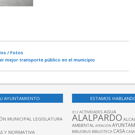
dos / Fotos
r mejor transporte público en el municipio
U AYUNTAMIENTO
ESTAMOS HABLAND
AGUA
ACTIVIDADES
012
ALALPARDO
ÓN MUNICIPAL LEGISLATURA
ALCA
AYUNTAM
AMBIENTAL
ATENCIÓN
CASA
BIBLIOBUS
S Y NORMATIVA
BIBLIOTECA
CASA