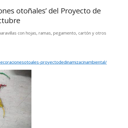
iones otoñales’ del Proyecto de
ctubre
maravillas con hojas, ramas, pegamento, cartón y otros
decoracionesotoales-proyectodedinamizacinambiental/