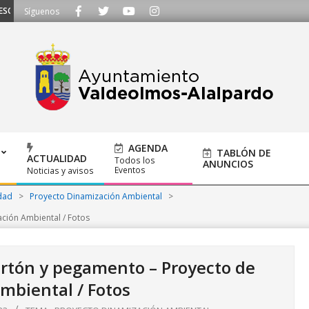
CHAMOS - Llámanos al 91 620 21 53 o escríbenos a ayuntamiento@alalpardo.
Síguenos
AGENDA
TABLÓN DE
ACTUALIDAD
Todos los
ANUNCIOS
Eventos
Noticias y avisos
dad
>
Proyecto Dinamización Ambiental
>
ación Ambiental / Fotos
artón y pegamento – Proyecto de
mbiental / Fotos