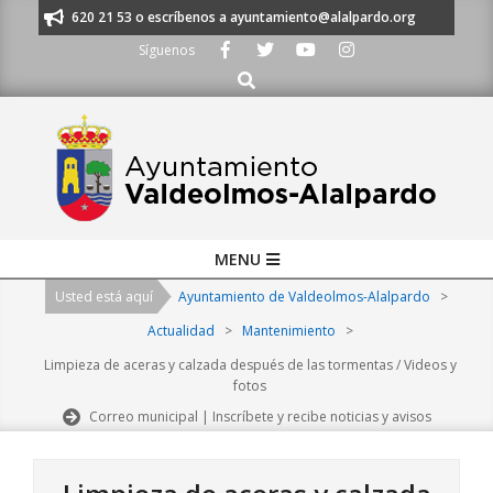
Skip
os al 91 620 21 53 o escríbenos a ayuntamiento@alalpardo.org
TE ESC
to
Síguenos
content
Buscar
Primary
MENU
Navigation
Usted está aquí
Ayuntamiento de Valdeolmos-Alalpardo
>
Menu
Actualidad
>
Mantenimiento
>
Limpieza de aceras y calzada después de las tormentas / Videos y
fotos
Correo municipal | Inscríbete y recibe noticias y avisos