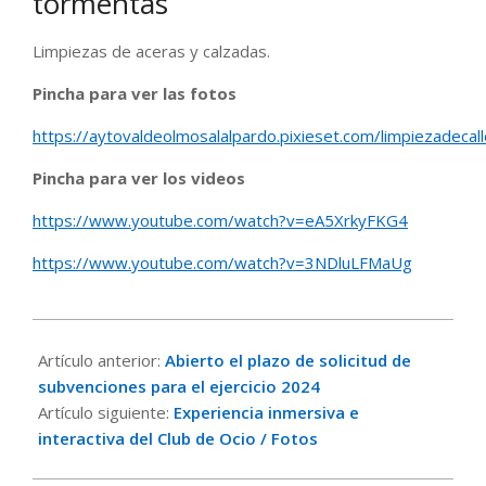
tormentas
Limpiezas de aceras y calzadas.
Pincha para ver las fotos
https://aytovaldeolmosalalpardo.pixieset.com/limpiezadecall
Pincha para ver los videos
https://www.youtube.com/watch?v=eA5XrkyFKG4
https://www.youtube.com/watch?v=3NDluLFMaUg
2023-
10-
Artículo anterior:
Abierto el plazo de solicitud de
03
subvenciones para el ejercicio 2024
Artículo siguiente:
Experiencia inmersiva e
interactiva del Club de Ocio / Fotos