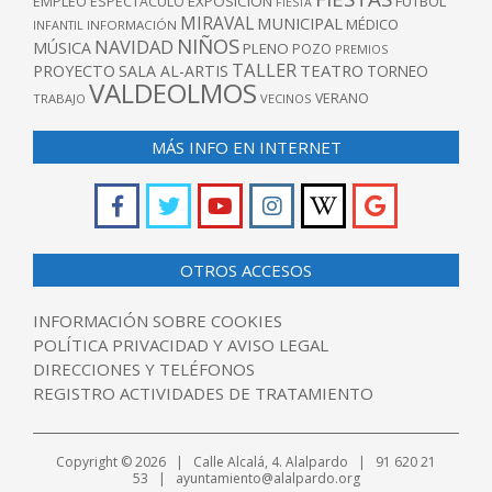
EXPOSICIÓN
FUTBOL
EMPLEO
ESPECTÁCULO
FIESTA
MIRAVAL
MUNICIPAL
MÉDICO
INFANTIL
INFORMACIÓN
NIÑOS
NAVIDAD
MÚSICA
PLENO
POZO
PREMIOS
TALLER
TEATRO
PROYECTO
SALA AL-ARTIS
TORNEO
VALDEOLMOS
VERANO
TRABAJO
VECINOS
MÁS INFO EN INTERNET
OTROS ACCESOS
INFORMACIÓN SOBRE COOKIES
POLÍTICA PRIVACIDAD Y AVISO LEGAL
DIRECCIONES Y TELÉFONOS
REGISTRO ACTIVIDADES DE TRATAMIENTO
Copyright © 2026 | Calle Alcalá, 4. Alalpardo | 91 620 21
53 | ayuntamiento@alalpardo.org