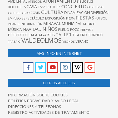
AYUNTAMIENTO
AMBIENTAL
BIBLIOBUS
ATENCIÓN
CONCIERTO
CASA
BIBLIOTECA
CASA CULTURA
CONCURSO
CULTURA
DINAMIZACIÓN
DIVERSIÓN
COVID
CONSULTORIO
FIESTAS
EXPOSICIÓN
FUTBOL
EMPLEO
ESPECTÁCULO
FIESTA
MIRAVAL
MUNICIPAL
MÉDICO
INFANTIL
INFORMACIÓN
NIÑOS
NAVIDAD
MÚSICA
PLENO
POZO
PREMIOS
TALLER
TEATRO
PROYECTO
SALA AL-ARTIS
TORNEO
VALDEOLMOS
VERANO
TRABAJO
VECINOS
MÁS INFO EN INTERNET
OTROS ACCESOS
INFORMACIÓN SOBRE COOKIES
POLÍTICA PRIVACIDAD Y AVISO LEGAL
DIRECCIONES Y TELÉFONOS
REGISTRO ACTIVIDADES DE TRATAMIENTO