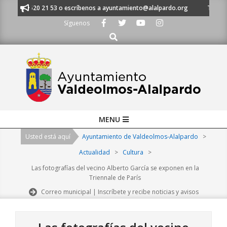
Skip
 al 91 620 21 53 o escríbenos a ayuntamiento@alalpardo.org
TE ESCUCH
to
Síguenos
content
Buscar
Primary
MENU
Navigation
Usted está aquí
Ayuntamiento de Valdeolmos-Alalpardo
>
Menu
Actualidad
>
Cultura
>
Las fotografías del vecino Alberto García se exponen en la
Triennale de París
Correo municipal | Inscríbete y recibe noticias y avisos